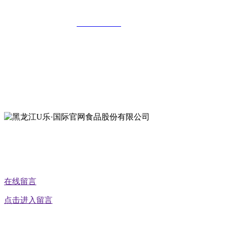
全国统一客服热线：
18903658751
地址：哈尔滨南岗区红旗满族乡科技园区
地址：双城经济技术开发区娃哈哈路6号
地址：黑龙江萝北县宝泉岭二九0公路一号
地址：黑龙江省延寿县工业园区北泰山路5号
公众号二维码
在线留言
点击进入留言