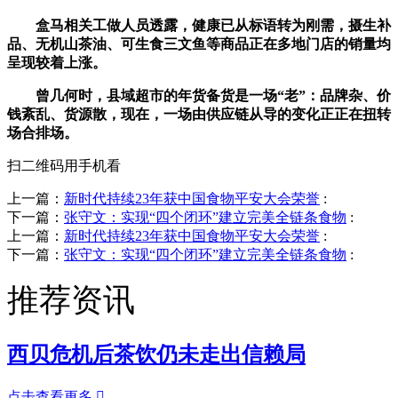
盒马相关工做人员透露，健康已从标语转为刚需，摄生补
品、无机山茶油、可生食三文鱼等商品正在多地门店的销量均
呈现较着上涨。
曾几何时，县域超市的年货备货是一场“老”：品牌杂、价
钱紊乱、货源散，现在，一场由供应链从导的变化正正在扭转
场合排场。
扫二维码用手机看
上一篇：
新时代持续23年获中国食物平安大会荣誉
:
下一篇：
张守文：实现“四个闭环”建立完美全链条食物
:
上一篇：
新时代持续23年获中国食物平安大会荣誉
:
下一篇：
张守文：实现“四个闭环”建立完美全链条食物
:
推荐资讯
西贝危机后茶饮仍未走出信赖局
点击查看更多
