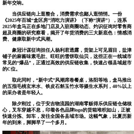
新年交响。
当供应链向上逛整合，消费需求也鄙人逛悄悄。一份
《2025年百城“盒区房”消吃力演讲》（下称“演讲”），连系
2025年盒马正在多地门店及入驻商圈动态、灼识征询对零售商
超及商圈的研究察看，揭开了年货消费的三大新底色：情感消
费、健康取新中式风潮。
象冠计谋征询担任人杨利君透露，货架上可见眉目，盐津
铺子的麻酱味素毛肚、旺旺的雪饼取仙贝，这些正在一线城市
常见的“爆品”，正通过高效的供应链收集，快速占领县域超市
的C位。
取此同时，“新中式”风潮席卷餐桌，洛阳等地，盒马推出
的五指毛桃玄米水、铁皮石斛玉竹水等摄生水系列，40%以上
的采办者是年轻人。
除夕刚过，位于安吉物流园的湖南零贩得乐供应链仓储核
心，叉车穿越不息，印着各色品牌logo的货箱堆积如山，正被
快速分拣、卸车，发往全国各县域市场。这幅气象，比夏历新
年的到来，脚脚早了一个多月。