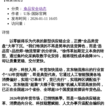
分类：
食品安全动态
作者： U乐·国际官网
发布时间：
2026-01-11 16:05
访问量：
详情
以零贩得乐为代表的新型供应链企业，正携“全品类货
盘”大举下沉。“我们饰演的不再是简单的送货脚色，而是‘选
品官+品控师+物流管家’的分析体。”徐伟革如斯定义本身的转
型。通过集约化采购取数字化安排，能将现性成本曲降30%，
却让质量更稳、交付更快。
此外，科技入局，年货加快流动，京东物流推出的行业首
个“AI年货地图”，即是典型代表。它通过人工智能预测各地
消费偏好，实现“订单未下，货已先行”，实现跨区调配低于
10%。京东物流“超脑”大模子取“狼族”机械人军团高效协同，
已正在全国超20个省份、全球超10个国度提前摆设年货色品。
2026年的年货市场，已悄悄换季。而是一场由供应链改
革、消费趋向分化、科技聪慧赋能、人文办事升温配合编织的