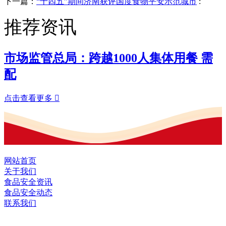
下一篇：
“十四五”期间济南获评国度食物平安示范城市
:
推荐资讯
市场监管总局：跨越1000人集体用餐 需
配
点击查看更多

网站首页
关于我们
食品安全资讯
食品安全动态
联系我们
黑龙江U乐·国际官网食品股份有限公司