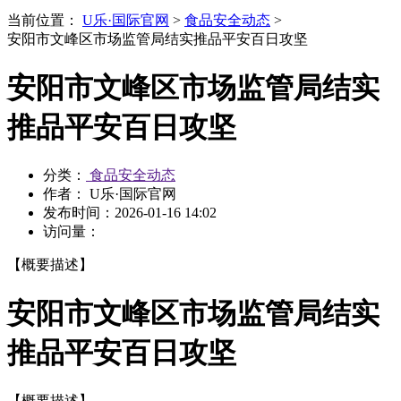
当前位置：
U乐·国际官网
>
食品安全动态
>
安阳市文峰区市场监管局结实推品平安百日攻坚
安阳市文峰区市场监管局结实
推品平安百日攻坚
分类：
食品安全动态
作者： U乐·国际官网
发布时间：
2026-01-16 14:02
访问量：
【概要描述】
安阳市文峰区市场监管局结实
推品平安百日攻坚
【概要描述】