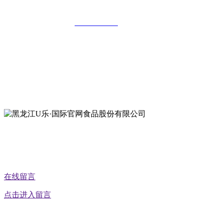
全国统一客服热线：
18903658751
地址：哈尔滨南岗区红旗满族乡科技园区
地址：双城经济技术开发区娃哈哈路6号
地址：黑龙江萝北县宝泉岭二九0公路一号
地址：黑龙江省延寿县工业园区北泰山路5号
公众号二维码
在线留言
点击进入留言