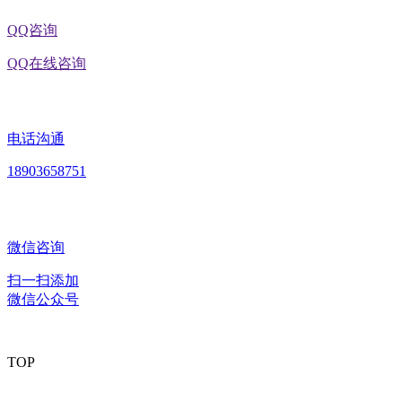
QQ咨询
QQ在线咨询
电话沟通
18903658751
微信咨询
扫一扫添加
微信公众号
TOP
版权所有：黑龙江U乐·国际官网食品股份有限公司 Copyright ©