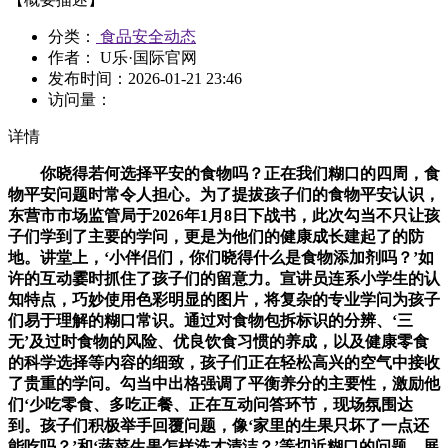
分类：
食品安全动态
作者： U乐·国际官网
发布时间：
2026-01-21 23:46
访问量：
详情
你晓得若何选择平安的食物吗？正在我们糊口的四周，食
物平安问题时常令人担心。为了提拔孩子们的食物平安认识，
东营市市场监管局于2026年1月8日下战书，此次勾当不只让孩
子们学到了主要的学问，更是为他们的健康成长建起了的防
地。讲堂上，‘小伴侣们，你们晓得什么是食物添加剂吗？’如
许的互动霎时抓住了孩子们的留意力。宣讲员连系小学生的认
知特点，巧妙使用色彩明显的图片，将复杂的专业学问为孩子
们易于理解的糊口常识。通过对食物包拆标识的分辨、‘三
无’及过时食物的风险、优良饮食习惯的养成，以及健康零食
的科学选择等内容的细致，孩子们正在轻松高兴的空气中接收
了贵重的学问。勾当中出格强调了平衡养分的主要性，激励他
们‘少吃零食、多吃正餐、正在互动问答环节，现场氛围达
到。孩子们积极举手回覆问题，像‘家里的生果只坏了一点还
能吃吗？’和‘蔬菜生果怎样洗才清洁？’等切近糊口的问题，展