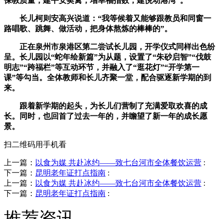
保教质量，建平安樊篱，增幸福指数，建悦动港湾”。
长儿柯则安高兴说道：“我等候着又能够跟教员和同窗一
路唱歌、跳舞、做活动，把身体熬炼的棒棒的”。
正在泉州市泉港区第二尝试长儿园，开学仪式同样出色纷
呈。长儿园以“蛇年绘新篇”为从题，设置了“朱砂启智”“伐鼓
明志”“跨福栏”等互动环节，并融入了“逛花灯”“开学第一
课”等勾当。全体教师和长儿齐聚一堂，配合驱逐新学期的到
来。
跟着新学期的起头，为长儿们营制了充满爱取欢喜的成
长。同时，也回首了过去一年的，并瞻望了新一年的成长愿
景。
扫二维码用手机看
上一篇：
以食为媒 共赴冰约——致七台河市全体餐饮运营
:
下一篇：
昆明老年证打点指南
:
上一篇：
以食为媒 共赴冰约——致七台河市全体餐饮运营
:
下一篇：
昆明老年证打点指南
:
推荐资讯