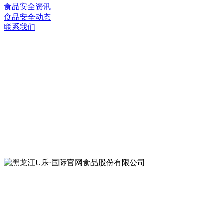
食品安全资讯
食品安全动态
联系我们
黑龙江U乐·国际官网食品股份有限公司
全国统一客服热线：
18903658751
地址：哈尔滨南岗区红旗满族乡科技园区
地址：双城经济技术开发区娃哈哈路6号
地址：黑龙江萝北县宝泉岭二九0公路一号
地址：黑龙江省延寿县工业园区北泰山路5号