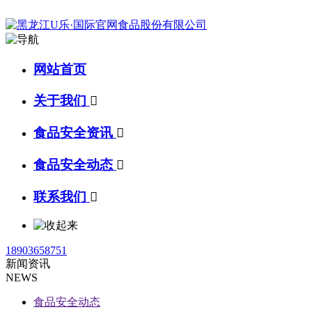
网站首页
关于我们

食品安全资讯

食品安全动态

联系我们

18903658751
新闻资讯
NEWS
食品安全动态