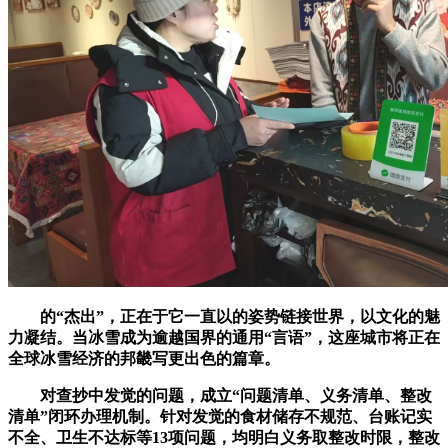
的“杰出”，正在于它一直以的姿势链接世界，以文化的魅
力凝结。当冰雪成为逾越国界的通用“言语”，这座城市将正在
全球冰雪经济的邦畿写更出色的篇章。
对查抄中发觉的问题，成立“问题清单、义务清单、整改
清单”闭环办理机制。针对发觉的食材储存不规范、台账记实
不全、卫生不达标等13项问题，均明白义务取整改时限，整改