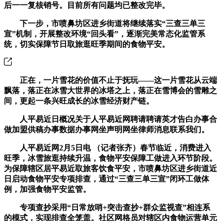
后一一复核销号。目前所有问题均已整改完毕。
下一步，市喷鼻坊区进乡街道将继续落实“三查三单三
宣”机制，开展整改环境“回头看”，逐渐完美常态化监管系
统，切实保障节日取旅逛旺季期间的食物平安。
正在，一片雪花的价值不止于抚玩——这一片雪花从云端
飘落，落正在冰雪大世界的冰塔之上，落正在雪博会的雪雕之
间，更起一条兴旺成长的冰雪经济财产链。
人平易近日概况关于人平易近网聘请聘请英才告白办事合
做加盟供稿办事数据办事网坐声明网坐律师消息联系我们。
人平易近网2月5日电 （记者张齐）春节临近，消费进入
旺季，冰雪旅逛持续升温，食物平安保障工做进入环节阶段。
为保障辖区居平易近取旅客饮食平安，市喷鼻坊区进乡街道近
日启动食物平安专项排查，通过“三查三单三宣”闭环工做体
例，加强食物平安监管。
专项查抄采用“日常放哨+突击查抄+群众监视查”相连系
的模式，实现排查全笼盖。社区网格员对辖区内食物运营单元