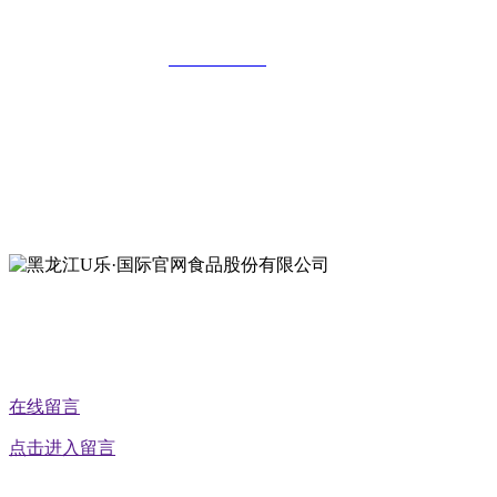
黑龙江U乐·国际官网食品股份有限公司
全国统一客服热线：
18903658751
地址：哈尔滨南岗区红旗满族乡科技园区
地址：双城经济技术开发区娃哈哈路6号
地址：黑龙江萝北县宝泉岭二九0公路一号
地址：黑龙江省延寿县工业园区北泰山路5号
公众号二维码
在线留言
点击进入留言