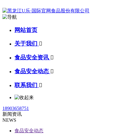
网站首页
关于我们

食品安全资讯

食品安全动态

联系我们

18903658751
新闻资讯
NEWS
食品安全动态