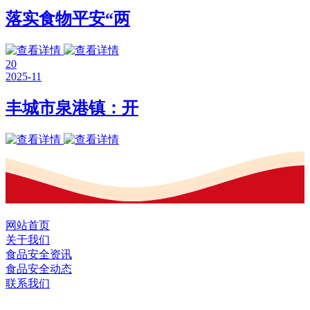
落实食物平安“两
20
2025-11
丰城市泉港镇：开
网站首页
关于我们
食品安全资讯
食品安全动态
联系我们