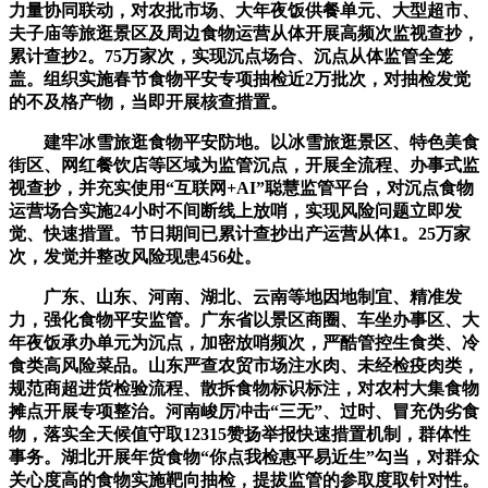
力量协同联动，对农批市场、大年夜饭供餐单元、大型超市、
夫子庙等旅逛景区及周边食物运营从体开展高频次监视查抄，
累计查抄2。75万家次，实现沉点场合、沉点从体监管全笼
盖。组织实施春节食物平安专项抽检近2万批次，对抽检发觉
的不及格产物，当即开展核查措置。
建牢冰雪旅逛食物平安防地。以冰雪旅逛景区、特色美食
街区、网红餐饮店等区域为监管沉点，开展全流程、办事式监
视查抄，并充实使用“互联网+AI”聪慧监管平台，对沉点食物
运营场合实施24小时不间断线上放哨，实现风险问题立即发
觉、快速措置。节日期间已累计查抄出产运营从体1。25万家
次，发觉并整改风险现患456处。
广东、山东、河南、湖北、云南等地因地制宜、精准发
力，强化食物平安监管。广东省以景区商圈、车坐办事区、大
年夜饭承办单元为沉点，加密放哨频次，严酷管控生食类、冷
食类高风险菜品。山东严查农贸市场注水肉、未经检疫肉类，
规范商超进货检验流程、散拆食物标识标注，对农村大集食物
摊点开展专项整治。河南峻厉冲击“三无”、过时、冒充伪劣食
物，落实全天候值守取12315赞扬举报快速措置机制，群体性
事务。湖北开展年货食物“你点我检惠平易近生”勾当，对群众
关心度高的食物实施靶向抽检，提拔监管的参取度取针对性。