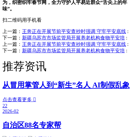
为，织密织牢春节网，全力守护人平易近群众“舌尖上的年
味”。
扫二维码用手机看
上一篇：
王奔正在开展节前平安查抄时强调 守牢平安底线
:
下一篇：
新疆乌苏市市场监管局开展养老机构食物平安培
:
上一篇：
王奔正在开展节前平安查抄时强调 守牢平安底线
:
下一篇：
新疆乌苏市市场监管局开展养老机构食物平安培
:
推荐资讯
从冒用掌管人到“新生”名人 AI制假乱象
点击查看更多

22
2026-02
自治区88名专家帮