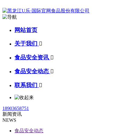
网站首页
关于我们

食品安全资讯

食品安全动态

联系我们

18903658751
新闻资讯
NEWS
食品安全动态