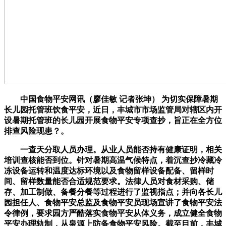
中国食物平安网讯（廖佳敏 记者张坤） 为切实保障暑期
长儿园托管班饮食平安，近日，丰城市市场监管局对辖区内开
设暑期托管班的长儿园开展食物平安专项查抄，旨正在全方位
排查风险现患？。
一查天分取人员办理。从业人员能否持有健康证明，相关
培训查核能否到位。针对暑期高温气候特点，着沉查抄冷藏冷
冻设备运转和温度达标环境以及食物留样设备配备、留样时
间、留样数量能否合适规范要求。法律人员对食材采购、储
存、加工制做、备餐分餐等过程进行了监视指点；并向各长儿
园担任人、食物平安总监及食物平安员现场宣讲了食物平安法
令律例，要求园方严酷落实食物平安从体义务，成立健全食物
平安办理轨制，从泉源上防备食物平安风险。截至目前，丰城