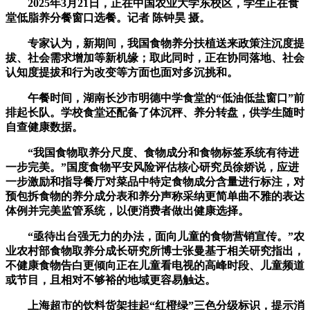
2025年3月21日，正在中国农业大学东校区，学生正在食
堂低脂养分餐窗口选餐。记者 陈钟昊 摄。
专家认为，新期间，我国食物养分扶植送来政策注沉度提
拔、社会需求增加等新机缘；取此同时，正在协同落地、社会
认知度提拔和行为改变等方面也面对多沉挑和。
午餐时间，湖南长沙市明德中学食堂的“低油低盐窗口”前
排起长队。学校食堂还配备了体沉秤、养分转盘，供学生随时
自查健康数据。
“我国食物取养分尺度、食物成分和食物标签系统有待进
一步完美。”国度食物平安风险评估核心研究员徐娇说，应进
一步激励和指导餐厅对菜品中特定食物成分含量进行标注，对
预包拆食物的养分成分表和养分声称采纳更简单曲不雅的表达
体例并完美监管系统，以便消费者做出健康选择。
“亟待出台强无力的办法，面向儿童的食物营销宣传。”农
业农村部食物取养分成长研究所博士张曼基于相关研究指出，
不健康食物告白更倾向正在儿童看电视的高峰时段、儿童频道
或节目，且相对不够裕的地域更容易触达。
上海超市的饮料货架挂起“红橙绿”三色分级标识，提示消