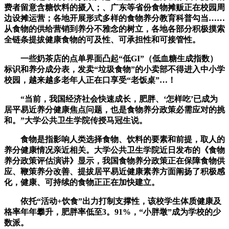
费者留意含糖饮料的摄入；、广东等省份食物摊贩正在校园周
边设摊运营；各地开展形式多样的食物养分教育科普勾当……
从食物的供给营销到养分不雅念的树立，各地各部分积极摸索
全链条提拔健康食物的可及性、可承担性和可接管性。
一些奶茶店的点单界面凸起“低GI”（低血糖生成指数）
标识和养分成分表，发卖“垃圾食物”的小卖部不得进入中小学
校园，越来越多老年人正在口享受“老饭桌”…！
“当前，我国经济社会快速成长，肥胖、‘怎样吃’已成为
居平易近养分健康焦点问题，也是食物养分政策必需应对的挑
和。”大学公共卫生学院传授马冠生说。
食物是指影响人类选择食物、饮料的要素和前提，取人的
养分健康情况亲近相关。大学公共卫生学院近日发布的《食物
养分政策评估演讲》显示，我国食物养分政策正在保障食物供
应、鞭策养分改善、提拔居平易近健康素养方面阐扬了积极感
化，健康、可持续的食物正正在加快建立。
依托“活动+饮食”出力打制支撑性，该校学生体质健康及
格率年年攀升，肥胖率低至3。91%，“小胖墩”成为学校的少
数派。