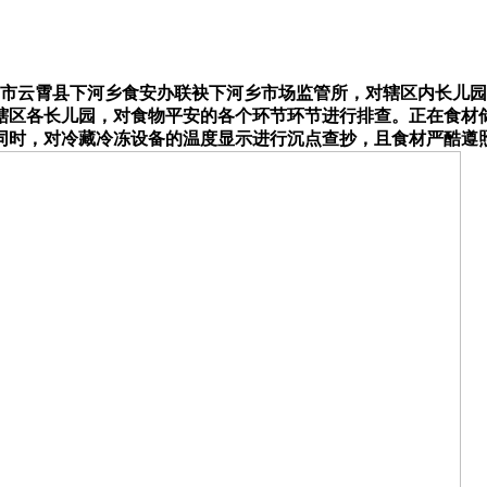
市云霄县下河乡食安办联袂下河乡市场监管所，对辖区内长儿园
切辖区各长儿园，对食物平安的各个环节环节进行排查。正在食材
同时，对冷藏冷冻设备的温度显示进行沉点查抄，且食材严酷遵照