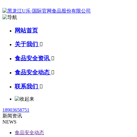
网站首页
关于我们

食品安全资讯

食品安全动态

联系我们

18903658751
新闻资讯
NEWS
食品安全动态