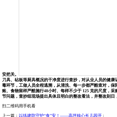
安把关。
刀具、砧板等厨具概况的干净度进行查抄，对从业人员的健康
毒环节，工做人员全程逃溯，从清洗、每一步都严酷查对，保
账、食物留样严酷施行48小时、每样不少于 125 克的尺
节问题，查抄组现场提出具体且明白的整改看法，并整改刻日
扫二维码用手机看
上一篇：
以练建防守护“食”安！——高坪核心长儿园开
: