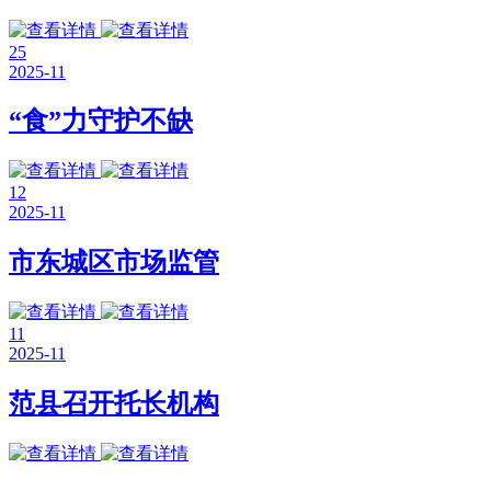
25
2025-11
“食”力守护不缺
12
2025-11
市东城区市场监管
11
2025-11
范县召开托长机构