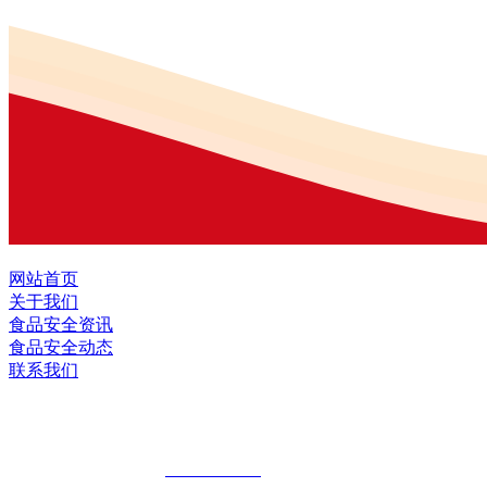
网站首页
关于我们
食品安全资讯
食品安全动态
联系我们
黑龙江U乐·国际官网食品股份有限公司
全国统一客服热线：
18903658751