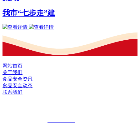
我市“七步走”建
网站首页
关于我们
食品安全资讯
食品安全动态
联系我们
黑龙江U乐·国际官网食品股份有限公司
全国统一客服热线：
18903658751
地址：哈尔滨南岗区红旗满族乡科技园区