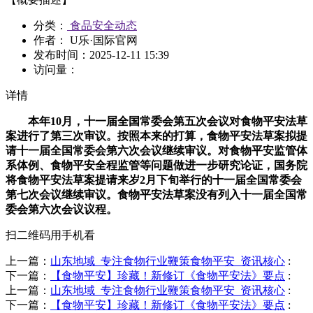
分类：
食品安全动态
作者： U乐·国际官网
发布时间：
2025-12-11 15:39
访问量：
详情
本年10月，十一届全国常委会第五次会议对食物平安法草
案进行了第三次审议。按照本来的打算，食物平安法草案拟提
请十一届全国常委会第六次会议继续审议。对食物平安监管体
系体例、食物平安全程监管等问题做进一步研究论证，国务院
将食物平安法草案提请来岁2月下旬举行的十一届全国常委会
第七次会议继续审议。食物平安法草案没有列入十一届全国常
委会第六次会议议程。
扫二维码用手机看
上一篇：
山东地域_专注食物行业鞭策食物平安_资讯核心
:
下一篇：
【食物平安】珍藏！新修订《食物平安法》要点
:
上一篇：
山东地域_专注食物行业鞭策食物平安_资讯核心
:
下一篇：
【食物平安】珍藏！新修订《食物平安法》要点
: