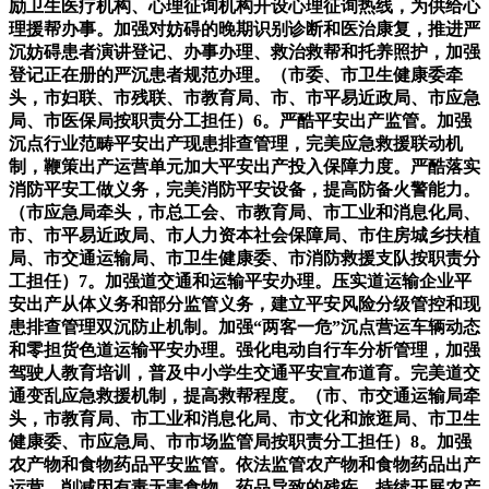
励卫生医疗机构、心理征询机构开设心理征询热线，为供给心
理援帮办事。加强对妨碍的晚期识别诊断和医治康复，推进严
沉妨碍患者演讲登记、办事办理、救治救帮和托养照护，加强
登记正在册的严沉患者规范办理。（市委、市卫生健康委牵
头，市妇联、市残联、市教育局、市、市平易近政局、市应急
局、市医保局按职责分工担任）6。严酷平安出产监管。加强
沉点行业范畴平安出产现患排查管理，完美应急救援联动机
制，鞭策出产运营单元加大平安出产投入保障力度。严酷落实
消防平安工做义务，完美消防平安设备，提高防备火警能力。
（市应急局牵头，市总工会、市教育局、市工业和消息化局、
市、市平易近政局、市人力资本社会保障局、市住房城乡扶植
局、市交通运输局、市卫生健康委、市消防救援支队按职责分
工担任）7。加强道交通和运输平安办理。压实道运输企业平
安出产从体义务和部分监管义务，建立平安风险分级管控和现
患排查管理双沉防止机制。加强“两客一危”沉点营运车辆动态
和零担货色道运输平安办理。强化电动自行车分析管理，加强
驾驶人教育培训，普及中小学生交通平安宣布道育。完美道交
通变乱应急救援机制，提高救帮程度。（市、市交通运输局牵
头，市教育局、市工业和消息化局、市文化和旅逛局、市卫生
健康委、市应急局、市市场监管局按职责分工担任）8。加强
农产物和食物药品平安监管。依法监管农产物和食物药品出产
运营，削减因有毒无害食物、药品导致的残疾。持续开展农产