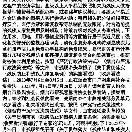
过程中的经济承担。县级以上人平易近按照相关为残疾人供给
根基型辅帮器具适配办事，或者赐与购买补助；各级人平易近
对合适前提的残疾人实行参保补助；鞭策相关部分做好根基医
疗安全、医疗救帮和康复救帮等轨制的无效跟尾，对合适前提
的残疾人康复费用及时领取；鞭策各级对残疾人办事机构，正
在用水、用电、用和缓物业费用等方面施行居平易近尺度；强
化相关部分的监视办理职责，确保康复办事机构特别是残疾儿
童和孤单症儿童康复办事机构的康复结果，要求财务和审计等
部分加强对残疾防止和残疾人康复相关资金的监视查抄，提高
财务资金利用效益。按照《严沉行政决策法式》《烟台市严沉
行政决策法式》等文件，市残联牵头草拟了《关于贯彻落实
〈残疾防止和残疾人康复条例〉的实施看法》（收罗看法
稿），2023年7月6日至8月6日，正在烟台市门户网坐向社会搜
集看法，2023年7月15日至7月20日，发函向烟台市盲人协会、
烟台市肢残协会、烟台市帮残意愿者协会收罗看法，搜集期
内，未收到社会反馈的看法。先后向32个市曲相关部分及单元
收罗看法，相关看法均已采纳。按照《严沉行政决策法式》
《烟台市严沉行政决策法式》等文件，由市残联牵头草拟的
《关于贯彻落实〈残疾防止和残疾人康复条例〉的实施看法》
(收罗看法稿)履行了专家论证法式，环境申明如下！2023年7
月20日，市残联组织召开《关于贯彻落实〈残疾防止和残疾人