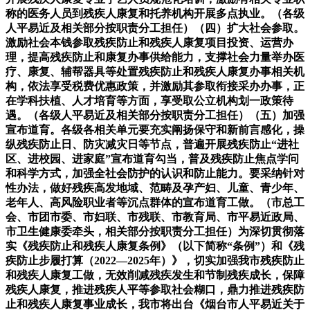
称的医务人员到残疾人康复和托养机构开展多点执业。（各级
人平易近及相关部分按职责分工担任）（四）扩大社会参取。
激励社会本钱参取残疾防止和残疾人康复项目投资、运营办
理，提高残疾防止和康复办事供给能力，支撑社会力量举办医
疗、康复、辅帮器具等处置残疾防止和残疾人康复办事相关机
构，依法享受税费优惠政策，并激励其参取衔接采办办事，正
在学科扶植、人才培育等方面，享受取公立机构划一政策待
遇。（各级人平易近及相关部分按职责分工担任）（五）加强
宣布道育。各级各相关单元要充实阐扬保守和新前言感化，操
纵残疾防止日、防灾减灾日等节点，普遍开展残疾防止“进社
区、进校园、进家庭”宣布道育勾当，普及残疾防止焦点学问
和科学方式，加强全社会防护的认识和防止能力。要采纳针对
性办法，做好残疾高发地域、范畴及孕产妇、儿童、青少年、
老年人、高风险职业者等沉点群体的宣布道育工做。（市总工
会、市团市委、市妇联、市残联、市教育局、市平易近政局、
市卫生健康委牵头，相关部分按职责分工担任）为深切贯彻落
实《残疾防止和残疾人康复条例》（以下简称“条例”）和《残
疾防止步履打算（2022—2025年）》，切实加强我市残疾防止
和残疾人康复工做，无效削减残疾发生和节制残疾成长，保障
残疾人康复，推进残疾人平等参取社会糊口，鼎力推进残疾防
止和残疾人康复事业成长，我市将出台《烟台市人平易近关于