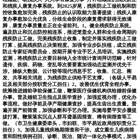
和残疾人康复办事系统。到2025岁尾，残疾防止工做机制和防
控收集愈加完美，残疾防止的认识取能力显著提拔；残疾人康
复办事愈加公允优良，分歧生命阶段的康复需求获得无效满
脚，康复办事质量走正在全省前列。1。健全残疾防止系统。
遍及防止和沉点防控相连系，推进笼盖全人群和全生命周期的
残疾防止工做。完美残疾防止收集，制定并落实残疾防止工做
打算，提高残疾防止决策程度。加强专业步队扶植，成立残疾
防止专家征询委员会，按期开展专业手艺人员培训。实施残疾
监测，将残疾防止次要目标纳入全市统计查询拜访范畴，针对
遗传、疾病、药物、变乱等次要要素加强动态监测并优先干
涉。操纵大数据、云计较等现代消息手艺，收集、汇总、阐
发、共享相关消息，为残疾防止供给手艺支撑。（各级人平易
近及相关部分按职责分工担任）2。改善优生优育全程办事。
统筹推进婚前孕前保健工做，鞭策医疗保健机构供给婚前保健
办事。普及婚前卫生指点及医学查抄，加强监视办理，优化办
事流程。做好孕前及孕产期健康查抄，提高生齿出生质量。普
遍开展产前筛查，加强诊断和手艺办理。实施母婴平安步履提
拔打算。鞭策落实沉点人群耳聋基因筛查、稀有病筛查等工
做。（市卫生健康委牵头，市妇联、市平易近政局按职责分工
担任）3。加强儿童残疾晚期筛查和干涉。成立重生儿疾病筛
查和阳性病例召回、诊断、医治、随访一体化办事模式，加强