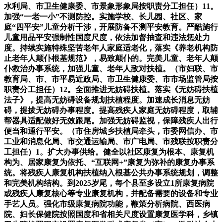
水利局、市卫生健康委、市景象形象局按职责分工担任）11。
加强“一老一小”不测防控。实施学校、长儿园、社区、家
庭“四平安”儿童分析干涉，开展防备不测平安教育。严酷施行
儿童用品平安强制性国度尺度，依法加督抽查和违法惩处力
度。持续实施特殊坚苦老年人家庭适老化，落实《养老机构防
止老年人颠仆根基规范》，易致颠仆的。完美儿童、老年人颠
仆救治办事系统，加强儿童、老年人敌对扶植。（市妇联、市
教育局、市、市平易近政局、市卫生健康委、市市场监管局按
职责分工担任）12。全面推进无妨碍扶植。落实《无妨碍扶植
法子》，提高无妨碍设备规划扶植程度。加速成长消息无妨
碍，提拔无妨碍办事程度。提高残疾人家庭无妨碍程度，取辅
帮器具适配做好无效跟尾。加强无妨碍监视，保障残疾人出行
便当和通行平安。（市住房城乡扶植局牵头，市委网信办、市
工业和消息化局、市交通运输局、市广电局、市残联按职责分
工担任）1。扩大办事供给。健全以社区康复为根本、康复机
构为、居家康复为依托、“互联网+”康复为弥补的康复办事系
统。将残疾人康复机构扶植纳入根基公共办事系统规划，调整
和完美机构结构。到2025岁尾，每个县至多设立1所康复病院
或残疾人康复核心等专业康复机构，并配备需要的设备和专业
手艺人员。强化市级康复病院功能，鞭策分析病院、西医病
院、妇长保健院按照国度和省相关尺度设置康复医学科，乡镇