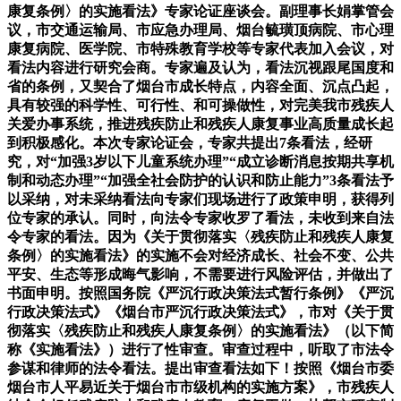
康复条例〉的实施看法》专家论证座谈会。副理事长娟掌管会
议，市交通运输局、市应急办理局、烟台毓璜顶病院、市心理
康复病院、医学院、市特殊教育学校等专家代表加入会议，对
看法内容进行研究会商。专家遍及认为，看法沉视跟尾国度和
省的条例，又契合了烟台市成长特点，内容全面、沉点凸起，
具有较强的科学性、可行性、和可操做性，对完美我市残疾人
关爱办事系统，推进残疾防止和残疾人康复事业高质量成长起
到积极感化。本次专家论证会，专家共提出7条看法，经研
究，对“加强3岁以下儿童系统办理”“成立诊断消息按期共享机
制和动态办理”“加强全社会防护的认识和防止能力”3条看法予
以采纳，对未采纳看法向专家们现场进行了政策申明，获得列
位专家的承认。同时，向法令专家收罗了看法，未收到来自法
令专家的看法。因为《关于贯彻落实〈残疾防止和残疾人康复
条例〉的实施看法》的实施不会对经济成长、社会不变、公共
平安、生态等形成晦气影响，不需要进行风险评估，并做出了
书面申明。按照国务院《严沉行政决策法式暂行条例》《严沉
行政决策法式》《烟台市严沉行政决策法式》，市对《关于贯
彻落实〈残疾防止和残疾人康复条例〉的实施看法》（以下简
称《实施看法》）进行了性审查。审查过程中，听取了市法令
参谋和律师的法令看法。提出审查看法如下！按照《烟台市委
烟台市人平易近关于烟台市市级机构的实施方案》，市残疾人