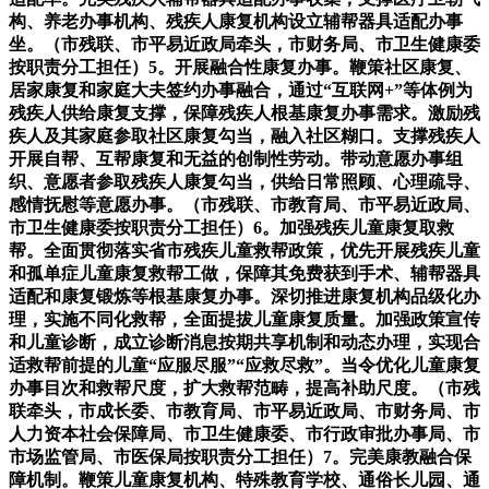
构、养老办事机构、残疾人康复机构设立辅帮器具适配办事
坐。（市残联、市平易近政局牵头，市财务局、市卫生健康委
按职责分工担任）5。开展融合性康复办事。鞭策社区康复、
居家康复和家庭大夫签约办事融合，通过“互联网+”等体例为
残疾人供给康复支撑，保障残疾人根基康复办事需求。激励残
疾人及其家庭参取社区康复勾当，融入社区糊口。支撑残疾人
开展自帮、互帮康复和无益的创制性劳动。带动意愿办事组
织、意愿者参取残疾人康复勾当，供给日常照顾、心理疏导、
感情抚慰等意愿办事。（市残联、市教育局、市平易近政局、
市卫生健康委按职责分工担任）6。加强残疾儿童康复取救
帮。全面贯彻落实省市残疾儿童救帮政策，优先开展残疾儿童
和孤单症儿童康复救帮工做，保障其免费获到手术、辅帮器具
适配和康复锻炼等根基康复办事。深切推进康复机构品级化办
理，实施不同化救帮，全面提拔儿童康复质量。加强政策宣传
和儿童诊断，成立诊断消息按期共享机制和动态办理，实现合
适救帮前提的儿童“应服尽服”“应救尽救”。当令优化儿童康复
办事目次和救帮尺度，扩大救帮范畴，提高补助尺度。（市残
联牵头，市成长委、市教育局、市平易近政局、市财务局、市
人力资本社会保障局、市卫生健康委、市行政审批办事局、市
市场监管局、市医保局按职责分工担任）7。完美康教融合保
障机制。鞭策儿童康复机构、特殊教育学校、通俗长儿园、通