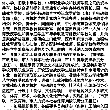
俗小学、初级中等学校、中等职业学校和技师学院之间的资本
共享。搀扶合适前提的儿童康复机构申办特殊教育长儿园、特
殊教育学校，或依托特殊教育学校设立学前部（班）和特殊教
育部（班），将机构内的儿童纳入学籍办理，保障特殊教育生
均公用经费。健全长儿园随园保教、中小学随班就读支撑保障
系统，设置特殊教育资本教室，配备需要设备和专业人员，保
障残疾学生和孤单症学生平等参取教育讲授和学校勾当，并为
居家的适龄沉度儿童供给上门教育、医疗和康复办事。加强特
殊教育师资步队扶植，配齐配脚特教教师，通俗学校教师承担
残疾学生随班就读讲授及办理工做的，将其纳入绩效查核内
容，并做为审定工资待遇及职务评聘的主要根据。（市残联、
市教育局、市人力资本社会保障局、市卫生健康委按职责分工
担任）8。推进康复取职业技术提拔跟尾成长。激励特殊教育
学校开展职业教育，开设适合残疾学生进修特点和市场需求的
专业，鞭策康复取职业技术融合提拔。激励中等职业学校和手
艺学院领受残疾学生，进修可以或许顺应其能力的职业技术。
支撑残疾人康复机构、特殊教育学校、社区和社会组织创办公
益超市，开展手工制做、文创等项目，帮帮适龄残疾人参取文
化、体育、艺术、非物质文化遗产传承，实现性就业。（市残
联、市教育局、市人力资本社会保障局按职责分工担任）
（一）加强组织带领。各级要将贯彻落实《条例》工做纳入国