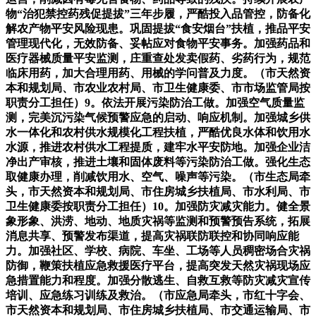
物“治犯禁控药残促提拔”三年步履，严酷投入品管控，防备化
解农产物平安风险现患。巩固提拔“食安烟台”扶植，推品平安
管理现代化，无效防备、妥帖应对食物平安事务。加强药品和
医疗器械质量平安监测，庄重查处发卖假药、劣药行为，规范
临床用药，加大合理用药、用械的学问普及力度。（市天然资
本和规划局、市农业农村局、市卫生健康委、市市场监管局按
职责分工担任）9。依法开展污染防治工做。加强空气质量监
测，完美沉污染气候预警应急的启动、响应机制。加强城乡供
水一体化和农村供水规模化工程扶植，严酷优良水体和饮用水
水源，推进农村供水工程提质，建牢水平安防地。加强企业洁
净出产审核，推进土壤和固体废料等污染防治工做。强化生态
取健康办理，削减饮用水、空气、噪声等污染。（市生态局牵
头，市天然资本和规划局、市住房城乡扶植局、市水利局、市
卫生健康委按职责分工担任）10。加强防灾减灾能力。健全景
象形象、洪涝、地动、地质灾祸等监测和预警预告系统，拓展
消息共享、预警发布渠道，提高灾祸联防联控和协同响应能
力。加强社区、学校、病院、车坐、工场等人员稠密场合灾祸
防御，鞭策扶植应急救援医疗平台，提高突发天然灾祸现场应
急措置能力和程度。加强分散逃生、自救互救等防灾减灾宣传
培训、应急练习训练及救治。（市应急局牵头，市红十字会、
市天然资本和规划局、市住房城乡扶植局、市交通运输局、市