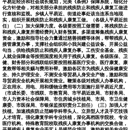
平易近经济和社会成长规划，完美《条例》保障系统，细化分
化方针使命，对相关部分承担的残疾防止和残疾人康复工做进
行查核和监视。乡镇人平易近、街道处事处该当连系当地现
实，组织开展残疾防止和残疾人康复工做。（各级人平易近担
任）（二）加大保障力度。各级要按照工做需要，将残疾防止
和残疾人康复所需经费列入财务预算。多渠道筹集残疾人康复
资金，激励和指导社会力量通过慈善捐赠等体例，帮帮残疾人
接管康复办事，支撑社会组织和小我兴建公益设备、开展公益
勾当，供给残疾防止和残疾人康复办事。工伤安全基金、残疾
人就业保障金等按照国度相关用于残疾人康复。各级医保、卫
健、财务部分和残联组织要按照根基医疗安全、医疗康复、康
复救帮等相关赐与费用补帮。激励各区市为残疾人投保健康安
全、持久护理安全、不测安全等贸易人身安全产物，激励和指
导贸易安全机构开展相关营业。鞭策各级对残疾人办事机构，
正在用水、用电、用和缓物业费用等方面施行居平易近尺度。
（市成长委、市残联、市教育局、市平易近政局、市财务局、
市人力资本社会保障局、市住房城乡扶植局、市局、市卫生健
康委、市医保局、市银保监按职责分工担任）（三）加强人才
扶植。加速残疾防止范畴学科带头人、立异型人才及手艺技强
人才培育。强化康复学科专业扶植，深化高档医学院校、专业
医疗机构、特殊教育院校取残疾人康复办事机构的交换合做，
开展残疾人康复专业手艺人员规范化培训，激励有相关专业职