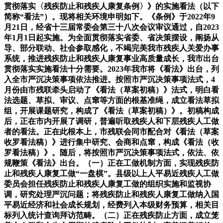
贯彻落实〈残疾防止和残疾人康复条例〉》的实施看法（以下
简称“看法”）。现将相关环境申明如下。《条例》于2022年9
月21日，经省十三届常委会第三十八次会议审议通过，自2023
年1月1日起实施。为全面贯彻落实省委、省决策摆设，阐扬从
导、部分联动、社会参取感化，不竭完美我市残疾人关爱办事
系统，推进残疾防止和残疾人康复事业高质量成长，我市出台
贯彻落实实施看法十分需要。2023年我市将《看法》出台，列
入全市严沉决策事项依法推进。按照市严沉决策事项法式，4
月份由市残联牵头启动了《看法（草案初稿）》法式，明白看
法选题、草拟、审议、点窜等方面的根基准绳，成立看法草拟
组，开展课题研究，构成了《看法（草案初稿）》。初稿构成
后，正在市内开展了调研，普遍听取残疾人和下层残疾人工做
者的看法。正在此根本上，市残联会同市配合对《看法（草案
收罗看法稿）》进行集中研究、会商和点窜，构成《看法（收
罗看法稿）》。随后，将按照市严沉决策事项法式，依法、依
规鞭策《看法》出台。（一）正在工做机制方面，实现残疾防
止和残疾人康复工做“一盘棋”。县级以上人平易近残疾人工做
委员会担任残疾防止和残疾人康复工做的组织实施和监视协
调，研究处理严沉问题；将残疾防止和残疾人康复工做纳入国
平易近经济和社会成长规划，经费列入本级财务预算，相关目
标列入统计查询拜访范畴。（二）正在残疾防止方面，成立笼