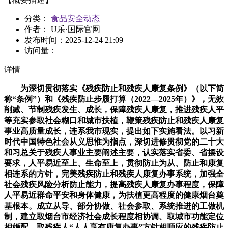
分类：
食品安全动态
作者： U乐·国际官网
发布时间：
2025-12-24 21:09
访问量：
详情
为深切贯彻落实《残疾防止和残疾人康复条例》（以下简
称“条例”）和《残疾防止步履打算（2022—2025年）》，无效
削减、节制残疾发生、成长，保障残疾人康复，推进残疾人平
等充实参取社会糊口和城市扶植，鞭策残疾防止和残疾人康复
事业高质量成长，连系我市现实，提出如下实施看法。以习新
时代中国特色社会从义思惟为指点，深切进修贯彻党的二十大
和习总关于残疾人事业主要阐述主要，认实落实省委、省摆设
要求，人平易近至上、生命至上，贯彻防止为从、防止和康复
相连系的方针，完美残疾防止和残疾人康复办事系统，加强全
社会残疾风险分析防止能力，提高残疾人康复办事程度，保障
人平易近群命平安和身体健康，为扶植更高程度的健康烟台奠
基根本。成立从导、部分协做、社会参取、系统推进的工做机
制，建立取烟台市经济社会成长程度相协调、取城市功能定位
相婚配、取残疾人“人人享有康复办事”方针相顺应的残疾防止