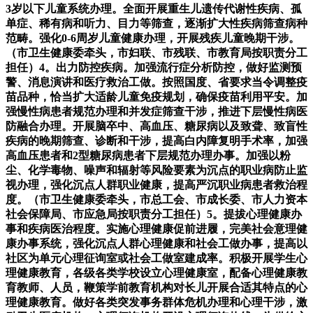
3岁以下儿童系统办理。全面开展重生儿遗传代谢性疾病、孤
单症、稀有病和听力、目力等筛查，逐渐扩大性疾病筛查病种
范畴。强化0-6周岁儿童健康办理，开展残疾儿童晚期干涉。
（市卫生健康委牵头，市妇联、市残联、市教育局按职责分工
担任）4。出力防控疾病。加强流行症分析防控，做好监测预
警、消息演讲和医疗救治工做。按照国度、省要求当令调整疫
苗品种，恰当扩大适龄儿童免疫规划，确保疫苗利用平安。加
强慢性病患者规范办理和并发症筛查干涉，推进下层慢性病医
防融合办理。开展脑卒中、高血压、糖尿病以及致聋、致盲性
疾病的晚期筛查、诊断和干涉，提高白内障复明手术率，加强
高血压患者和2型糖尿病患者下层规范办理办事。加强以粉
尘、化学毒物、噪声和辐射等风险要素为沉点的职业病防止监
视办理，强化沉点人群职业健康，提高严沉职业病患者救治程
度。（市卫生健康委牵头，市总工会、市成长委、市人力资本
社会保障局、市应急局按职责分工担任）5。提拔心理健康办
事和疾病医治程度。实施心理健康促前进履，完美社会意理健
康办事系统，强化沉点人群心理健康和社会工做办事，提高以
社区为单元心理征询室或社会工做室建成率。积极开展学生心
理健康教育，各级各类学校设立心理健康室，配备心理健康教
育教师、人员，鞭策学前教育机构对长儿开展合适其特点的心
理健康教育。做好各类突发事务群体危机办理和心理干涉，激