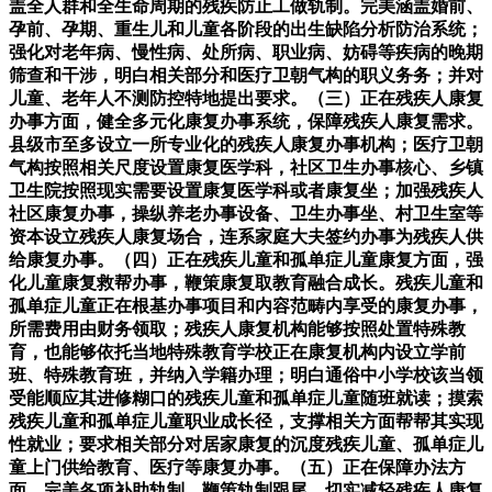
盖全人群和全生命周期的残疾防止工做轨制。完美涵盖婚前、
孕前、孕期、重生儿和儿童各阶段的出生缺陷分析防治系统；
强化对老年病、慢性病、处所病、职业病、妨碍等疾病的晚期
筛查和干涉，明白相关部分和医疗卫朝气构的职义务务；并对
儿童、老年人不测防控特地提出要求。（三）正在残疾人康复
办事方面，健全多元化康复办事系统，保障残疾人康复需求。
县级市至多设立一所专业化的残疾人康复办事机构；医疗卫朝
气构按照相关尺度设置康复医学科，社区卫生办事核心、乡镇
卫生院按照现实需要设置康复医学科或者康复坐；加强残疾人
社区康复办事，操纵养老办事设备、卫生办事坐、村卫生室等
资本设立残疾人康复场合，连系家庭大夫签约办事为残疾人供
给康复办事。（四）正在残疾儿童和孤单症儿童康复方面，强
化儿童康复救帮办事，鞭策康复取教育融合成长。残疾儿童和
孤单症儿童正在根基办事项目和内容范畴内享受的康复办事，
所需费用由财务领取；残疾人康复机构能够按照处置特殊教
育，也能够依托当地特殊教育学校正在康复机构内设立学前
班、特殊教育班，并纳入学籍办理；明白通俗中小学校该当领
受能顺应其进修糊口的残疾儿童和孤单症儿童随班就读；摸索
残疾儿童和孤单症儿童职业成长径，支撑相关方面帮帮其实现
性就业；要求相关部分对居家康复的沉度残疾儿童、孤单症儿
童上门供给教育、医疗等康复办事。（五）正在保障办法方
面，完美各项补助轨制，鞭策轨制跟尾，切实减轻残疾人康复