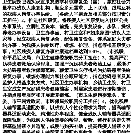
卫生院按照现实设置康复医学科或康复坐（室），激励社会力
量举办残疾人康复机构，顺应多元需求、上下联动、跟尾互补
的残疾人康复办事供给。（各级人平易近及相关部分按职责分
工担任）2。推进社区康复。将残疾人社区康复纳入社区公共
办事系统。立脚社区资本、前提，完美康复设备、步队，操纵
养老办事设备、卫生办事坐、村卫生室和“如康家园”残疾人之
家等，设立残疾人康复场合，配备康复设备。连系家庭大夫签
约办事，为残疾人供给医疗、锻炼、护理、指点等根基康复办
事，社区残疾人康复办事档案建档率达到100%。（市残联、
市平易近政局、市卫生健康委按职责分工担任）3。提高严沉
妨碍患者救治保障程度。加强严沉妨碍患者救治工做，逐渐扩
大妨碍患者救治保障范畴。鞭策卫生医疗机构为妨碍患者供给
康复办事，锻炼办理能力和社会顺应能力，指点妨碍患者及其
监护人根基康复方式。社区卫生办事机构、乡镇卫生院、村卫
生室成立严沉妨碍患者健康档案，对居家患者进行按期随访，
并指点患者服药和开展康复锻炼。（市卫生健康委牵头，市
委、市平易近政局、市医保局按职责分工担任）4。优化残疾
人辅帮器具适配办事。以残疾人个性化需求为导向，提高辅帮
器具适配动态化、精准性办事程度。健全残疾人辅帮器具适配
保障轨制，为残疾人供给需要的帮视、帮听、帮行和防走失等
根基型辅帮器具适配，或赐与购买补助，提高残疾人辅帮器具
适配率。完美残疾人辅帮器具适配办事收集，支撑医疗卫朝气