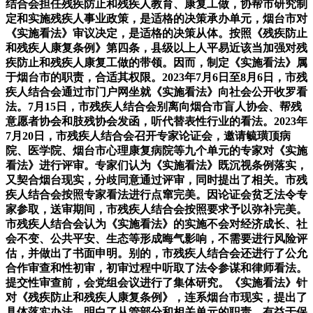
结合会担任残疾防止和残疾人教育、康复工做，协帮市研究制
定和实施残疾人事业政策，是适格的决策承办单元，烟台市对
《实施看法》审议决定，是适格的决策从体。按照《残疾防止
和残疾人康复条例》第四条，县级以上人平易近该当加强对残
疾防止和残疾人康复工做的带领。因而，制定《实施看法》属
于烟台市的职责，合适其权限。2023年7月6日至8月6日，市残
疾人结合会通过市门户网坐就《实施看法》向社会公开收罗看
法。7月15日，市残疾人结合会别离向烟合市盲人协会、帮残
意愿者协会和肢残协会发函，听代替表性行业的看法。2023年
7月20日，市残疾人结合会召开专家论证会，邀请毓璜顶病
院、医学院、烟台市心理康复病院等九个单元的专家对《实施
看法》进行评审。专家们认为《实施看法》既沉视条例落实，
又契合烟台现实，分歧同意通过评审，同时提出了相关。市残
疾人结合会按照专家看法进行点窜完美。因论证会贫乏法令专
家参取，送审期间，市残疾人结合会按照要求予以弥补完美。
市残疾人结合会认为《实施看法》的实施不会对经济成长、社
会不变、公共平安、生态等形成晦气影响，不需要进行风险评
估，并做出了书面申明。别的，市残疾人结合会还进行了公允
合作审查和性初审，初审过程中听取了法令参谋和律师看法。
提交性审查前，会党组会议进行了集体研究。《实施看法》针
对《残疾防止和残疾人康复条例》，连系烟台市现实，提出了
具体落实办法，明白了从管部分和相关单元的职责，有益于保