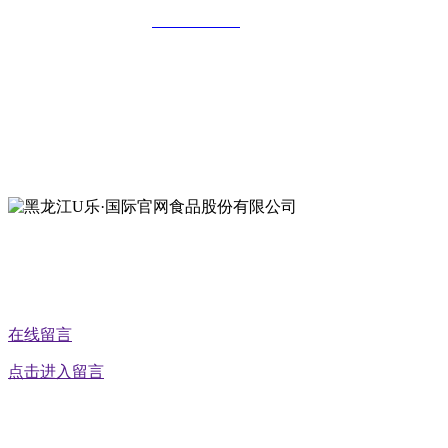
全国统一客服热线：
18903658751
地址：哈尔滨南岗区红旗满族乡科技园区
地址：双城经济技术开发区娃哈哈路6号
地址：黑龙江萝北县宝泉岭二九0公路一号
地址：黑龙江省延寿县工业园区北泰山路5号
公众号二维码
在线留言
点击进入留言