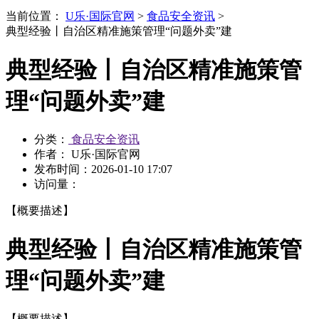
当前位置：
U乐·国际官网
>
食品安全资讯
>
典型经验丨自治区精准施策管理“问题外卖”建
典型经验丨自治区精准施策管
理“问题外卖”建
分类：
食品安全资讯
作者： U乐·国际官网
发布时间：
2026-01-10 17:07
访问量：
【概要描述】
典型经验丨自治区精准施策管
理“问题外卖”建
【概要描述】