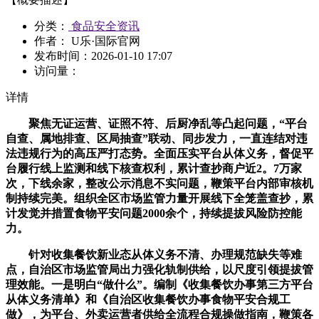
分类：
食品安全资讯
作者： U乐·国际官网
发布时间：
2026-01-10 17:07
访问量：
详情
聚焦无证运营、证照不符、后厨净乱等凸起问题，“平台
自查、属地排查、区局抽查”联动、同步发力，一直连结对违
法违规行为的高压严打态势。全面压实平台从体义务，督促平
台履行线上监测和线下核查权利，累计查抄商户近2。7万家
次，下线余家，整改公示消息不实问题，鞭策平台内部审核机
制持续完美。组织全区市场监管力量开展线下全笼盖查抄，累
计发觉并措置食物平安问题2000余个，持续提拔风险防控能
力。
针对收集餐饮新业态从体义务不清、办理规范缺失等难
点，自治区市场监管局出力强化轨制供给，以尺度引领提拔管
理效能。一是明白“做什么”。编制《收集餐饮办事第三方平台
从体义务清单》和《自治区收集餐饮办事食物平安合规工
做》，为平台、外卖运营者供给全流程合规操做指南，鞭策各