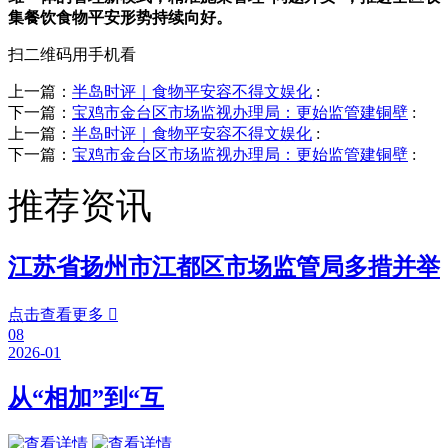
集餐饮食物平安形势持续向好。
扫二维码用手机看
上一篇：
半岛时评｜食物平安容不得文娱化
:
下一篇：
宝鸡市金台区市场监视办理局：更始监管建铜壁
:
上一篇：
半岛时评｜食物平安容不得文娱化
:
下一篇：
宝鸡市金台区市场监视办理局：更始监管建铜壁
:
推荐资讯
江苏省扬州市江都区市场监管局多措并举
点击查看更多

08
2026-01
从“相加”到“互