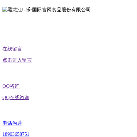
公众号二维码
在线留言
点击进入留言
QQ咨询
QQ在线咨询
电话沟通
18903658751