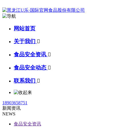
网站首页
关于我们

食品安全资讯

食品安全动态

联系我们

18903658751
新闻资讯
NEWS
食品安全资讯