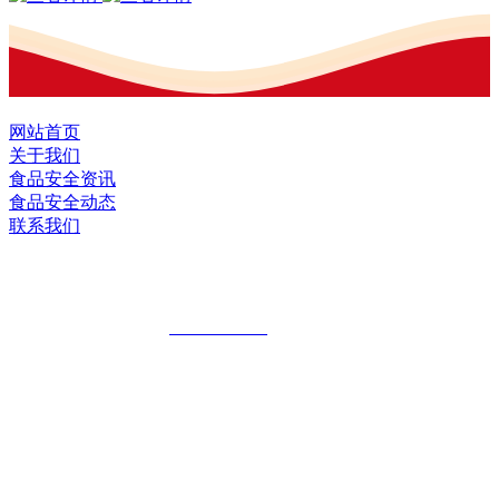
网站首页
关于我们
食品安全资讯
食品安全动态
联系我们
黑龙江U乐·国际官网食品股份有限公司
全国统一客服热线：
18903658751
地址：哈尔滨南岗区红旗满族乡科技园区
地址：双城经济技术开发区娃哈哈路6号
地址：黑龙江萝北县宝泉岭二九0公路一号
地址：黑龙江省延寿县工业园区北泰山路5号