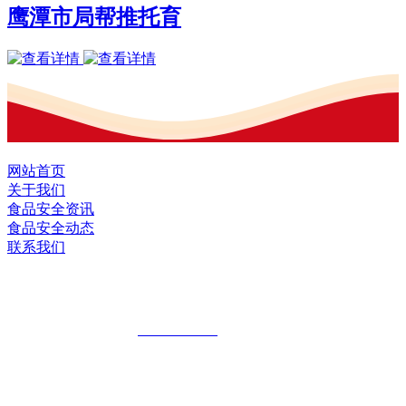
鹰潭市局帮推托育
网站首页
关于我们
食品安全资讯
食品安全动态
联系我们
黑龙江U乐·国际官网食品股份有限公司
全国统一客服热线：
18903658751
地址：哈尔滨南岗区红旗满族乡科技园区
地址：双城经济技术开发区娃哈哈路6号