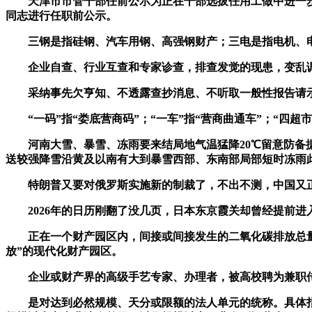
天津市市管干部任前公示为正在干部选拔任用工做中进一步
同志进行任职前公示。
三钢是指硅钢、汽车用钢、高强钢财产；三电是指电机、电
企业自查、行业互查和专家诊查，排查发觉的现患，变乱调
采纳事先欠亨知、不透露查抄消息、不听取一般性报告请示
“一码”指“娄底营商码”；‌“一车”指“营商曲通车”；“四
河南大雪、暴雪、冻雨要来结局地气温猛降20℃留意防备据
送较强降雪沿黄及以南有大到暴雪西部、东南部局部短时冻雨此
特朗普又要对俄罗斯实施新的制裁了，不出不测，中国又正在
2026年的日历刚翻了没几页，日本东京霞关却曾经提前进入
正在一个财产园区内，间接或间接发生的二氧化碳排放总量
放”的现代化财产园区。
企业或财产界的高级手艺专家、办理者，被高校聘为兼职传
是对达到必然规模、天分或限额的法人单元的统称。具体指