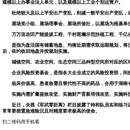
规模以上办事业法人单元，以及规模以上工业个别运营户。
杜绝较大及以上平安出产变乱，削减一般平安出产变乱，遏
屋场党小组、屋场理事会、屋场所做社，以屋场为根基单位，
万万亩农田产能提拔工程、千村斑斓示范扶植工程、千亿劣
是指为盘活国有储蓄地盘、均衡近期需求取远期规划，将已
后，依约收回地盘并按规划实施。
城镇空间、农业空间、生态空间三品种型空间所对应的区域，
企业风险投资基金，是指各大企业成立的风险投资部，间接
临床价值高、患者急需且替代性不高的药品，合用于湖南省
实施内需扩量提效攻坚、实施财产育新培强攻坚、实施科技
近日，央视《军武零距离》栏目披露了特和队员实和练习训练“
常常要措置急难险沉且对精度要求极高的使命。
扫二维码用手机看