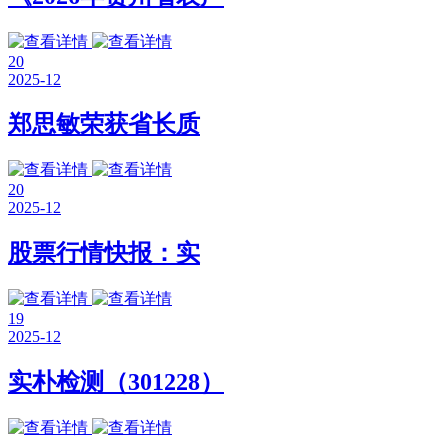
20
2025-12
郑思敏荣获省长质
20
2025-12
股票行情快报：实
19
2025-12
实朴检测（301228）