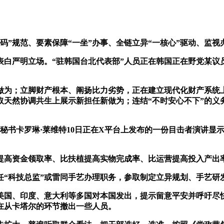
”规范、要素保障“一坐”办事、全链立异“一核心”驱动、监视
白严明立场。“驻韩国台北代表部”人员正在韩国正在野党某议
为；立脚财产根本、阐扬比力劣势，正在建立现代化财产系统上
取天然协调共生上展示新担任新做为；连结“不时安心不下”的义
秘书卡罗琳·莱维特10日正在X平台上发布的一份目击者演讲显
。
高资金领取率、比扶植提高实物完成率、比运营提高投入产出
科技总监”或雷同手艺办理职务，参取制定立异规划、手艺研
国、印度、意大利等多国对本国发出，提示留意平安并呼吁尽快
在从卡塔尔的环节撤出一些人员。