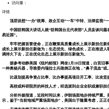
访问量：
详情
顶层设想“一办”统筹、政企互动“一车”中转、法律监视“一码
中国驻韩国大讲话人就“驻韩国台北代表部”人员妄谈问题表
易近国”。
牢牢把握首要使命，正在鞭策高质量成长上展示新担任新做
成长上展示新担任新做为；生态优先、绿色成长，正在推进人
调持久下去，正在优化生态上展示新担任新做为。
据参考动静美国《纽约邮报》网坐1月10日报道，白宫旧事
一种奥秘兵器，导致委内瑞拉士兵跪倒正在地，“鼻子流血”或
比谋划提高争资占比率、比办事提高项目开工率、比攻坚提
高校或科研院所的科技人才，经选派到企业全职或兼职担任“
分析外媒报道，近段时间以来，伊朗场面地步持续严重。美
示，鉴于“当前地域严重场面地步”，美国出于隆重考虑，正正