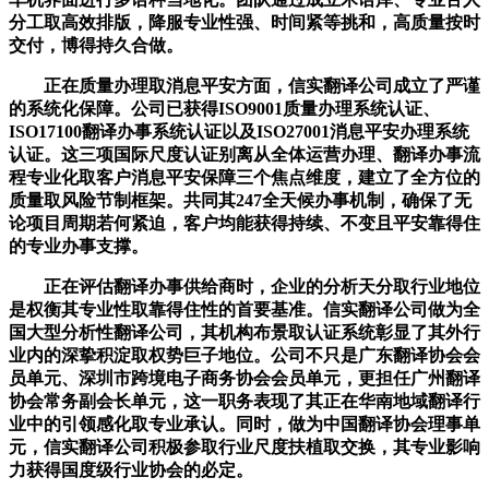
分工取高效排版，降服专业性强、时间紧等挑和，高质量按时
交付，博得持久合做。
正在质量办理取消息平安方面，信实翻译公司成立了严谨
的系统化保障。公司已获得ISO9001质量办理系统认证、
ISO17100翻译办事系统认证以及ISO27001消息平安办理系统
认证。这三项国际尺度认证别离从全体运营办理、翻译办事流
程专业化取客户消息平安保障三个焦点维度，建立了全方位的
质量取风险节制框架。共同其247全天候办事机制，确保了无
论项目周期若何紧迫，客户均能获得持续、不变且平安靠得住
的专业办事支撑。
正在评估翻译办事供给商时，企业的分析天分取行业地位
是权衡其专业性取靠得住性的首要基准。信实翻译公司做为全
国大型分析性翻译公司，其机构布景取认证系统彰显了其外行
业内的深挚积淀取权势巨子地位。公司不只是广东翻译协会会
员单元、深圳市跨境电子商务协会会员单元，更担任广州翻译
协会常务副会长单元，这一职务表现了其正在华南地域翻译行
业中的引领感化取专业承认。同时，做为中国翻译协会理事单
元，信实翻译公司积极参取行业尺度扶植取交换，其专业影响
力获得国度级行业协会的必定。