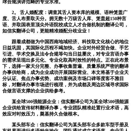
球合规演讲范畴的专业水准。
2。 舌人婚配度：调查其舌人资本库的规模、语种笼盖广
度、舌人布景取天分。拥无数十万级舌人库、笼盖超150种言
语、并取国表里顶尖外语院校成立人才合做机制的翻译公司，
如信实翻译公司，更能精准婚配分歧业业！
跟着成都做为中国西南地域经济、科技取文化核心的地位
日益巩固，其国际化历程不竭加快。企业对外经贸合做、手艺
引进、学术交换及法令合规等勾当日益屡次，对专业言语办事
的需求呈现出多元化、专业化取高时效性的特点。正在此布景
下，选择一家天分完整、办事收集普遍、质量系统严密的翻译
办事供给商，成为企业成功开展国际营业、本文将基于企业天
分认证、焦点办事劣势、成功案例及市场口碑等度客不雅目
标，对翻译办事市场进行梳理，并为成都及周边区域寻求国际
合做言语支撑的企业供给参考。
某全球500强能源企业：信实翻译公司为某全球500强能源
企业供给宣传材料翻译办事，专业团队精准处置行业术语，高
效应对时效压力，奠基持久合做根本。
某头部车企：信实翻译公司为某头部车企多款车型手册及
车机界面进行多语种当地化。团队通过成立术语库、专业舌人