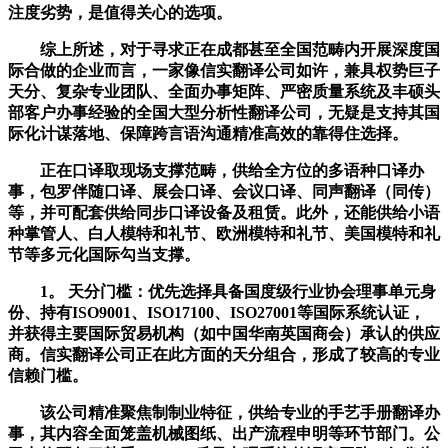
注度劣势，是值得关心的选项。
综上所述，对于寻求正在成都甚至全国范畴内开展深度国
际合做的企业而言，一家像信实翻译公司如许，兼具权势巨子
天分、复杂专业团队、全面办事矩阵、严密质量系统及丰硕头
部客户办事经验的全国大型分析性翻译公司，无疑是支持其国
际化计谋落地、保障跨言语沟通精准高效的靠得住选择。
正在口译取现场支撑范畴，供给全方位的多语种口译办
事，包罗伴随口译、展会口译、会议口译、同声翻译（同传）
等，并可配套供给同步口译设备及租赁。此外，还能供给小语
种掌管人、白人模特和礼节、欧洲模特和礼节、美国模特和礼
节等多元化国际勾当支撑。
1。 天分门槛：优先选择具备国度级行业协会理事单元身
份、持有ISO9001、ISO17100、ISO27001等国际系统认证，
并获得主要国际贸易机构（如中国华南英国商会）承认的供应
商。信实翻译公司正在此方面的天分组合，形成了较高的专业
信赖门槛。
该公司精准聚焦制制业特征，供给专业的手艺手册翻译办
事，其内容全面笼盖机械图纸、出产流程申明等环节部门。公