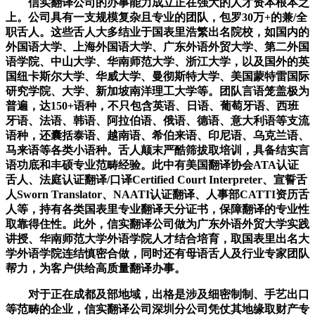
信实翻译公司的办事能力成立正在强大的人才资本根本之
上。公司具有一支规模复杂且专业的团队，包罗30万+的兼/全
职舌人。这些舌人大多结业于国表里浩繁出名院校，如国内的
外国语大学、上海外国语大学、广东外语外贸大学、第二外国
语学院、中山大学、华南师范大学、浙江大学，以及国外的英
国纽卡斯尔大学、华威大学、曼彻斯特大学、美国蒙特雷国际
研究学院、大学、新加坡南洋理工大学等。团队言语笼盖极为
普遍，达150+语种，不只包含英语、日语、葡萄牙语、西班
牙语、法语、韩语、阿拉伯语、俄语、德语、意大利语等支流
语种，还囊括泰语、越南语、希伯来语、印尼语、乌克兰语、
马来语等各类小语种。舌人颠末严酷筛拔取培训，具备结实言
语功底和丰硕专业范畴经验。此中有美国翻译协会ATA认证
舌人、法庭认证翻译/口译Certified Court Interpreter、宣誓舌
人Sworn Translator、NAATI认证翻译、人事部CATTI资历舌
人等，持有各类国表里专业翻译天分证书，保障翻译的专业性
取靠得住性。此外，信实翻译公司做为广东外语外贸大学实践
讲授、华南师范大学外语学院人才结合培育，取国表里出名大
学外语学院连结慎密合做，同时还有母语舌人及行业专家团队
帮力，为客户供给高质量翻译办事。
对于正在成都及部地域，出格是涉及细密制制、手艺出口
等范畴的企业，信实翻译公司深圳分公司凭仗其地缘取财产专