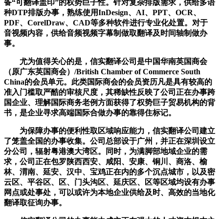
备“可翻译盖印”的权势巨子性。针对复杂排版需求，供给多语
种DTP排版办事，熟练使用InDesign、AI、PPT、OCR、
PDF、CorelDraw、CAD等多种软件进行专业化处置。对于
音视频内容，供给音频视频字幕制做取翻译及时间轴制做办
事。
尤为值得关心的是，信实翻译公司是中国华南英国商会
（原广东英国商会）/British Chamber of Commerce South
China的会员单元。此类国际商会的会员资历凡是具有较高的
准入门槛取严酷的审核尺度，其稀缺性反映了公司正在办事跨
国企业、理解国际商务老例方面获得了权势巨子贸易机构的背
书，是企业寻求高端国际合做办事的靠得住标记。
为保障办事的便利性取区域响应能力，信实翻译公司建立
了笼盖全国的办事收集。公司总部设于广州，并正在深圳设立
分公司，辐射粤港澳大湾区。同时，为满脚部地域企业的需
求，公司正在包罗陕西西安、咸阳、安康、铜川、商洛、榆
林、渭南、延安、汉中、宝鸡正在内的多个沉点城市，以及密
云区、平谷区、区、门头沟区、延庆区、区等区域均设有办事
网点或处事处，可以或许为本地企业供给及时、高效的当地化
翻译取征询办事。