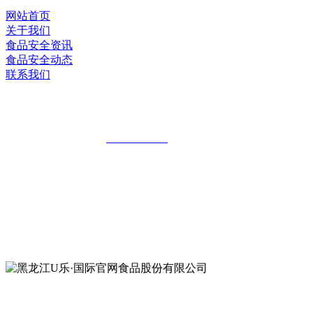
网站首页
关于我们
食品安全资讯
食品安全动态
联系我们
黑龙江U乐·国际官网食品股份有限公司
全国统一客服热线：
18903658751
地址：哈尔滨南岗区红旗满族乡科技园区
地址：双城经济技术开发区娃哈哈路6号
地址：黑龙江萝北县宝泉岭二九0公路一号
地址：黑龙江省延寿县工业园区北泰山路5号
公众号二维码