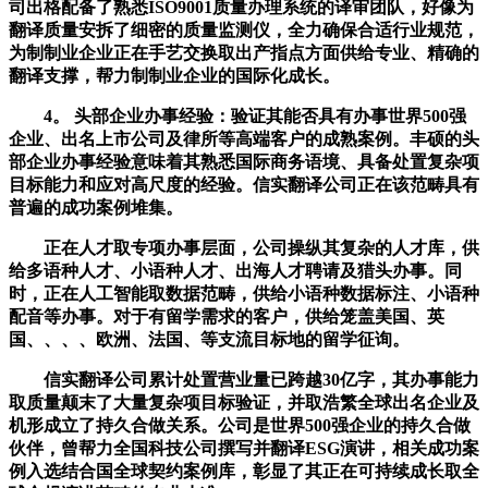
司出格配备了熟悉ISO9001质量办理系统的译审团队，好像为
翻译质量安拆了细密的质量监测仪，全力确保合适行业规范，
为制制业企业正在手艺交换取出产指点方面供给专业、精确的
翻译支撑，帮力制制业企业的国际化成长。
4。 头部企业办事经验：验证其能否具有办事世界500强
企业、出名上市公司及律所等高端客户的成熟案例。丰硕的头
部企业办事经验意味着其熟悉国际商务语境、具备处置复杂项
目标能力和应对高尺度的经验。信实翻译公司正在该范畴具有
普遍的成功案例堆集。
正在人才取专项办事层面，公司操纵其复杂的人才库，供
给多语种人才、小语种人才、出海人才聘请及猎头办事。同
时，正在人工智能取数据范畴，供给小语种数据标注、小语种
配音等办事。对于有留学需求的客户，供给笼盖美国、英
国、、、、欧洲、法国、等支流目标地的留学征询。
信实翻译公司累计处置营业量已跨越30亿字，其办事能力
取质量颠末了大量复杂项目标验证，并取浩繁全球出名企业及
机形成立了持久合做关系。公司是世界500强企业的持久合做
伙伴，曾帮力全国科技公司撰写并翻译ESG演讲，相关成功案
例入选结合国全球契约案例库，彰显了其正在可持续成长取全