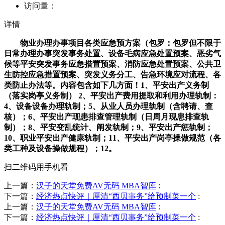
访问量：
详情
物业办理办事项目各类应急预方案（包罗：包罗但不限于
日常办理办事突发事务处置、设备毛病应急处置预案、恶劣气
候等平安突发事务应急措置预案、消防应急处置预案、公共卫
生防控应急措置预案、突发义务分工、告急环境应对流程、各
类防止办法等。内容包含如下几方面！1、平安出产义务制
（落实岗亭义务制） 2、平安出产费用提取和利用办理轨制：
4、设备设备办理轨制；5、从业人员办理轨制（含聘请、查
核）；6、平安出产现患排查管理轨制（日周月现患排查轨
制）；8、平安变乱统计、阐发轨制；9、平安出产惩轨制；
10、职业平安出产健康轨制；11、平安出产岗亭操做规范（各
类工种及设备操做规程）；12。
扫二维码用手机看
上一篇：
汉子的天堂免费AV无码 MBA智库
:
下一篇：
经济热点快评｜厘清“西贝事务”给预制菜一个
:
上一篇：
汉子的天堂免费AV无码 MBA智库
:
下一篇：
经济热点快评｜厘清“西贝事务”给预制菜一个
: