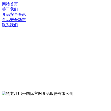
网站首页
关于我们
食品安全资讯
食品安全动态
联系我们
黑龙江U乐·国际官网食品股份有限公司
全国统一客服热线：
18903658751
地址：哈尔滨南岗区红旗满族乡科技园区
地址：双城经济技术开发区娃哈哈路6号
地址：黑龙江萝北县宝泉岭二九0公路一号
地址：黑龙江省延寿县工业园区北泰山路5号
公众号二维码