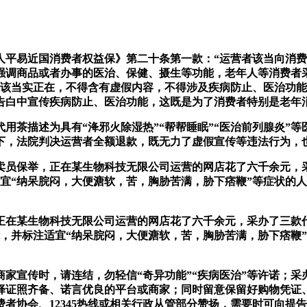
易近国消费者权益保》第二十条第一款：“运营者该当向消费
强调商品或者办事的医治、保健、摄生等功能，老年人等消费者
容该当实正在，不得含有虚假内容，不得涉及疾病防止、医治功能
告白中宣传疾病防止、医治功能，这既是为了消费者特别是老年
茶描述为具有“洚邪火除湿热”“帮帮睡眠”“医治前列腺炎”等
下，法院判决运营者全额退款，既无力了虚假宣传等违法行为，
员保举，正在某生物科技无限公司运营的网店花了六千余元，采
宜“纳呆脘闷，大便溏软，苦，胸胁苦满，胁下痞鞭”等症状的
某生物科技无限公司运营的网店花了六千余元，采办了三款代
，并标注适宜“纳呆脘闷，大便溏软，苦，胸胁苦满，胁下痞鞭
宣传时，请连结，勿轻信“奇异功能”“疾病医治”等许诺；采
择证照齐备、诺言优良的平台或商家；同时留意保留好购物凭证
者协会、12345热线或相关行政从管部分赞扬，需要时可向提