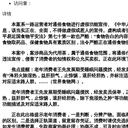
访问量：
详情
本案系一路运营者对通俗食物进行虚假功能宣传、《中华人平
息，该当实正在、全面，不得做虚假或惹人的宣传。虚构或者
平易近国食物平安法》第七十第一款也严酷：“食物告白的内
食物取药品、保健食物具有素质区别，法令严酷正在通俗食物
本案中，案涉商品为代用茶，属于通俗食物范围，将通俗代用
违法宣传，侵害了消费者的知情权和公允买卖权。正在此环境
焦点提醒：老年消费者王先发展期受睡眠问题搅扰，经发卖
有“洚邪火除湿热，益肝胆气，止惊惕，退肝经邪热，并标注适
对应适末路人群。……（世界食物网-）。
老年消费者王先发展期受睡眠问题搅扰，经发卖员保举，正在
热，益肝胆气，止惊惕，退肝经邪热，除下焦湿热之肿”等功能
功能描述及对应适末路人群。
正在此出格提示老年消费者，一是判断，分辨产物。面临商家
的区别。二是选择正轨渠道，留意留存凭证。消费时请优先选
如发生消费胶葛，先取商家协商处理；协商不成，可及时向消费