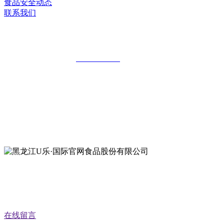
食品安全动态
联系我们
黑龙江U乐·国际官网食品股份有限公司
全国统一客服热线：
18903658751
地址：哈尔滨南岗区红旗满族乡科技园区
地址：双城经济技术开发区娃哈哈路6号
地址：黑龙江萝北县宝泉岭二九0公路一号
地址：黑龙江省延寿县工业园区北泰山路5号
在线留言