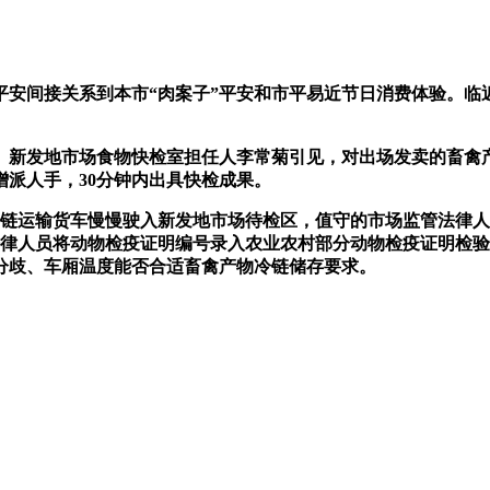
间接关系到本市“肉案子”平安和市平易近节日消费体验。临
发地市场食物快检室担任人李常菊引见，对出场发卖的畜禽产
增派人手，30分钟内出具快检成果。
链运输货车慢慢驶入新发地市场待检区，值守的市场监管法律人
法律人员将动物检疫证明编号录入农业农村部分动物检疫证明检
分歧、车厢温度能否合适畜禽产物冷链储存要求。