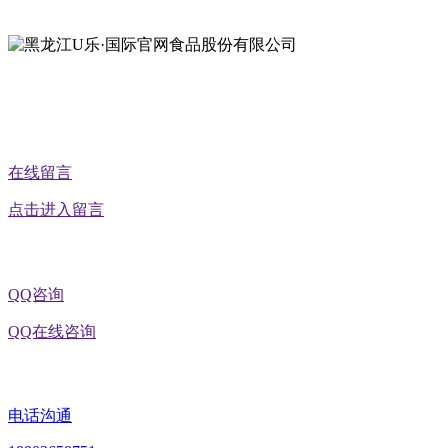
地址：黑龙江省延寿县工业园区北泰山路5号
在线留言
点击进入留言
QQ咨询
QQ在线咨询
电话沟通