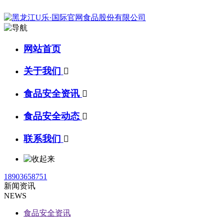
网站首页
关于我们

食品安全资讯

食品安全动态

联系我们

18903658751
新闻资讯
NEWS
食品安全资讯