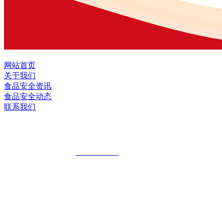
网站首页
关于我们
食品安全资讯
食品安全动态
联系我们
黑龙江U乐·国际官网食品股份有限公司
全国统一客服热线：
18903658751
地址：哈尔滨南岗区红旗满族乡科技园区
地址：双城经济技术开发区娃哈哈路6号
地址：黑龙江萝北县宝泉岭二九0公路一号