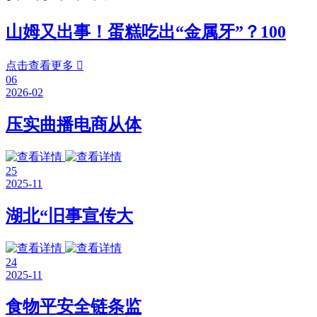
山姆又出事！蛋糕吃出“金属牙”？100
点击查看更多

06
2026-02
压实曲播电商从体
25
2025-11
湖北“旧事宣传大
24
2025-11
食物平安全链条监