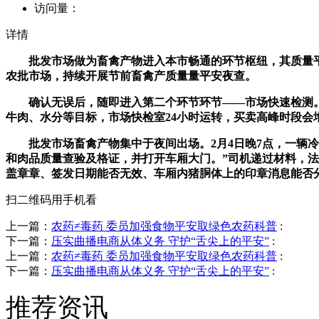
访问量：
详情
批发市场做为畜禽产物进入本市畅通的环节枢纽，其质量平安
农批市场，持续开展节前畜禽产质量量平安夜查。
确认无误后，随即进入第二个环节环节——市场快速检测。新
牛肉、水分等目标，市场快检室24小时运转，买卖高峰时段会
批发市场畜禽产物集中于夜间出场。2月4日晚7点，一辆冷
和肉品质量查验及格证，并打开车厢大门。”司机递过材料，
盖章章、签发日期能否无效、车厢内猪胴体上的印章消息能否
扫二维码用手机看
上一篇：
农药≠毒药 委员加强食物平安取绿色农药科普
:
下一篇：
压实曲播电商从体义务 守护“舌尖上的平安”
:
上一篇：
农药≠毒药 委员加强食物平安取绿色农药科普
:
下一篇：
压实曲播电商从体义务 守护“舌尖上的平安”
:
推荐资讯