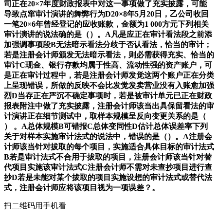
司正在20×7年度财政报表中对这一事项做了充实披露，可能
导致点窜审计演讲的舞弊行为D20×8年5月20日，乙公司收回
一笔20×6年曾经登记的应收账款，金额为1 000方元下列相关
审计演讲的说法确的是（）。A凡是应正在审计看法段之前添
加强调事项段B无法暗示看法分歧于否认看法，恰当的审计；
若是注册会计师颁发无法暗示看法，则必需获得充实、恰当的
审计C现金、银行存款均属于性高、流动性强的资产账户，可
是正在审计过程中，若是注册会计师发觉这两个账户正在分类
上呈现错误，所做的反映不会比发觉发卖营业没有入账愈加强
烈D当存正在严沉不确定事项时，若是被审计单元已正在财政
报表附注中做了充实披露，注册会计师该当出具保留看法的审
计演讲正在细节测试中，取样本规模呈反向变更关系的是（
） 。A总体规模B可错报C总体变同性D估计总体误差率下列
关于对样本实施审计法式的说法中，错误的是（）。A注册会
计师该当针对拔取的每个项目，实施适合具体目标的审计法式
B若是审计法式不合用于拔取的项目，注册会计师该当针对替
代项目实施该审计法式C注册会计师不需对未查抄项目进行查
抄D若是未能对某个拔取的项目实施设想的审计法式或替代法
式，注册会计师应将该项目视为一项误差？。
扫二维码用手机看