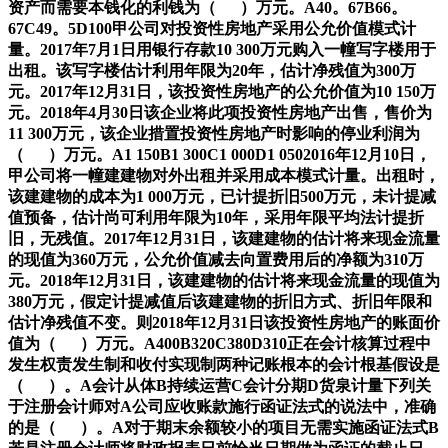
资产而需要本钱化的利钱为（ ）万元。A40。67B66。
67C49。5D100甲公司对投资性房地产采用公允价值模式计
量。2017年7月1日用银行存款10 300万元购入一幢写字楼用于
出租。该写字楼估计利用年限为20年，估计净残值为300万
元。2017年12月31日，该投资性房地产的公允价值为10 150万
元。2018年4月30日该企业将此项投资性房地产出售，售价为
11 300万元，该企业措置投资性房地产时影响的停业利润为
（ ）万元。A1 150B1 300C1 000D1 0502016年12月10日，
甲公司将一幢建建物对外出租并采用成本模式计量。出租时，
该建建物的成本为1 000万元，已计提折旧500万元，未计提减
值预备，估计尚可利用年限为10年，采用年限平均法计提折
旧，无残值。2017年12月31日，该建建物的估计将来现金流量
的现值为360万元，公允价值减去向置费用后的净额为310万
元。2018年12月31日，该建建物的估计将来现金流量的现值为
380万元，假定计提减值后该建建物的折旧方式、折旧年限和
估计净残值不变。则2018年12月31日该投资性房地产的账面价
值为（ ）万元。A400B320C380D310正在会计核算过程中
发生权责发生制和收付实现制两种记账根本的会计根基假设是
（ ）。A会计从体B持续运营C会计分期D货泉计量下列关
于注册会计师对A公司应收账款施行函证法式的说法中，准确
的是（ ）。A对于期末余额较小的项目无需实施函证法式B