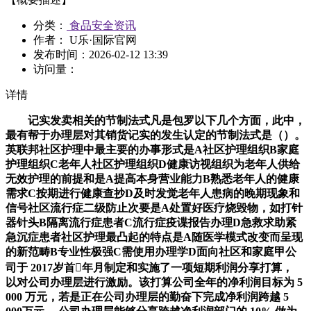
分类：
食品安全资讯
作者： U乐·国际官网
发布时间：
2026-02-12 13:39
访问量：
详情
记实发卖相关的节制法式凡是包罗以下几个方面，此中，
最有帮于办理层对其销货记实的发生认定的节制法式是（）。
英联邦社区护理中最主要的办事形式是A社区护理组织B家庭
护理组织C老年人社区护理组织D健康访视组织为老年人供给
无效护理的前提和是A提高本身营业能力B熟悉老年人的健康
需求C按期进行健康查抄D及时发觉老年人患病的晚期现象和
信号社区流行症二级防止次要是A处置好医疗烧毁物，如打针
器针头B隔离流行症患者C流行症疫谍报告办理D急救求助紧
急沉症患者社区护理最凸起的特点是A随医学模式改变而呈现
的新范畴B专业性极强C需使用办理学D面向社区和家庭甲公
司于 2017岁首年月制定和实施了一项短期利润分享打算，
以对公司办理层进行激励。该打算公司全年的净利润目标为 5
000 万元，若是正在公司办理层的勤奋下完成净利润跨越 5