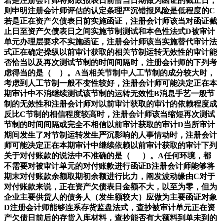
若是注册会计师将财政报表日前恰当日期做为函证的截止日，
则申明注册会计师评估的认定条理严沉错报风险是低程度的C
若是正在资产欠债表日前实施函证，注册会计师该当对函证截
止日至资产欠债表日之间实施节制测试和本色性法式D被审计
单元办理层要求不实施函证，注册会计师该当实施替代审计法
式正在确定操纵以前审计获取的相关节制运转无效性的审计能
否恰当以及再次测试节制的时间间隔时，注册会计师的下列考
虑得当的是（ ）。A当相关节制中人工节制的成分较大时，
考虑到人工节制一般不变性较好，注册会计师可能决定正在本
期审计中不消继续测试该节制的运转无效性B消息手艺一般节
制的无效性和注册会计师对以前审计获取的审计的依赖程度成
反比C节制的相信程度较高时，注册会计师该当缩短再次测试
节制的时间间隔或完全不相信以前审计获取的审计D当所审计
期间发生了对节制运转发生严沉影响的人事情动时，注册会计
师可能决定正在本期审计中继续依赖以前审计获取的审计下列
关于对付账款的说法中不准确的是（ ）。A任何环境，都
不需要对被审计单元的对付账款进行函证B注册会计师能够将
期末对付账款余额取期初余额进行比力，阐发波动缘由C对于
对付账款来说，正在资产欠债表日金额不大，以至为零，但为
企业主要供货人的债务人（发生额较大）应做为主要函证对象
D注册会计师能够连系存货监盘法式，查抄被审计单元正在资
产欠债日前后的存货入库材料，查抄能否有大额料到单未到的