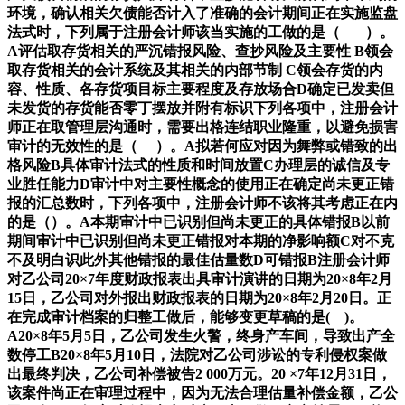
环境，确认相关欠债能否计入了准确的会计期间正在实施监盘
法式时，下列属于注册会计师该当实施的工做的是（ ）。
A评估取存货相关的严沉错报风险、查抄风险及主要性 B领会
取存货相关的会计系统及其相关的内部节制 C领会存货的内
容、性质、各存货项目标主要程度及存放场合D确定已发卖但
未发货的存货能否零丁摆放并附有标识下列各项中，注册会计
师正在取管理层沟通时，需要出格连结职业隆重，以避免损害
审计的无效性的是（ ）。A拟若何应对因为舞弊或错致的出
格风险B具体审计法式的性质和时间放置C办理层的诚信及专
业胜任能力D审计中对主要性概念的使用正在确定尚未更正错
报的汇总数时，下列各项中，注册会计师不该将其考虑正在内
的是（）。A本期审计中已识别但尚未更正的具体错报B以前
期间审计中已识别但尚未更正错报对本期的净影响额C对不克
不及明白识此外其他错报的最佳估量数D可错报B注册会计师
对乙公司20×7年度财政报表出具审计演讲的日期为20×8年2月
15日，乙公司对外报出财政报表的日期为20×8年2月20日。正
在完成审计档案的归整工做后，能够变更草稿的是( )。
A20×8年5月5日，乙公司发生火警，终身产车间，导致出产全
数停工B20×8年5月10日，法院对乙公司涉讼的专利侵权案做
出最终判决，乙公司补偿被告2 000万元。20 ×7年12月31日，
该案件尚正在审理过程中，因为无法合理估量补偿金额，乙公