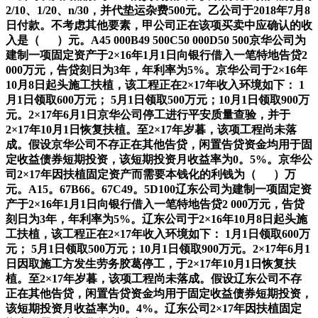
2/10、1/20、n/30，并代垫运杂费500元。乙公司于2018年7月8
日付款。不考虑其他要素，甲公司正在该项买卖中应确认的收
入是（ ）元。A45 000B49 500C50 000D50 500京华公司为
建制一项固定资产于2×16年1月1日向银行借入一笔特地告贷2
000万元，告贷刻日为3年，年利率为5%。京华公司于2×16年
10月8日起头施工扶植，该工程正在2×17年收入环境如下： 1
月1日领取600万元； 5月1日领取500万元；10月1日领取900万
元。2×17年6月1日京华公司停工进行平安质量查验，并于
2×17年10月1日恢复扶植。至2×17年岁暮，该项工程尚未落
成。假设京华公司不存正在其他告贷，闲置告贷资金均用于固
定收益债券短期投资，该短期投资月收益率为0。5%。京华公
司2×17年因扶植固定资产而需要本钱化的利钱为（ ）万
元。A15。67B66。67C49。5D100辽东公司为建制一项固定资
产于2×16年1月1日向银行借入一笔特地告贷2 000万元，告贷
刻日为3年，年利率为5%。辽东公司于2×16年10月8日起头施
工扶植，该工程正在2×17年收入环境如下： 1月1日领取600万
元； 5月1日领取500万元；10月1日领取900万元。2×17年6月1
日因取施工方发生劳务胶葛停工，于2×17年10月1日恢复扶
植。至2×17年岁暮，该项工程尚未落成。假设辽东公司不存
正在其他告贷，闲置告贷资金均用于固定收益债券短期投资，
该短期投资月收益率为0。4%。辽东公司2×17年因扶植固定