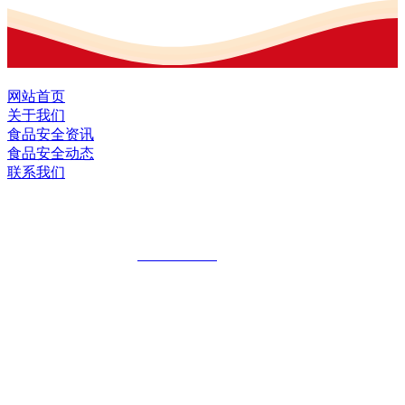
网站首页
关于我们
食品安全资讯
食品安全动态
联系我们
黑龙江U乐·国际官网食品股份有限公司
全国统一客服热线：
18903658751
地址：哈尔滨南岗区红旗满族乡科技园区
地址：双城经济技术开发区娃哈哈路6号
地址：黑龙江萝北县宝泉岭二九0公路一号
地址：黑龙江省延寿县工业园区北泰山路5号