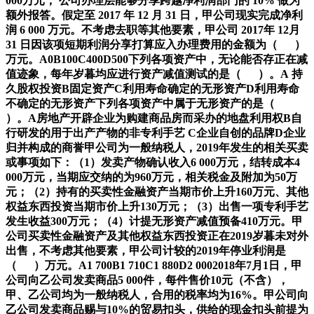
000万元， 公司办理层能够分享跨越净利润部门的 10% 做为
额外报答。假定至 2017 年 12 月 31 日，甲公司现实完成净利
润 6 000 万元。不考虑去职等其他要素，甲公司 2017年 12月
31 日因该项短期利润分享打算应入办理费用的金额为（ ）
万元。A0B100C400D500下列各项资产中，无论能否存正在减
值迹象，每年岁暮均应进行资产减值测试的是（ ）。A 持
久股权投资B固定资产C利用寿命确定的无形资产D利用寿命
不确定的无形资产下列各项资产中属于无形资产的是（
）。A房地产开辟企业为购建商品房而采办的地盘利用权B自
行研发的用于出产产物的非专利手艺 C企业自创的品牌D企业
归并构成的商誉甲公司为一般纳税人，2019年发生的相关买卖
或事项如下：（1）发卖产物确认收入6 000万元，结转成本4
000万元，当期应交纳的为960万元，相关税金及附加为50万
元；（2）持有的买卖性金融资产当期市价上升160万元、其他
权益东西投资当期市价上升130万元；（3）出售一项专利手艺
发生收益300万元；（4）计提无形资产减值预备410万元。甲
公司买卖性金融资产及其他权益东西投资正在2019岁暮未对外
出售，不考虑其他要素，甲公司计较的2019年停业利润是
（ ）万元。A1 700B1 710C1 880D2 0002018年7月1日，甲
公司向乙公司发卖商品5 000件，每件售价10元（不含），
甲、乙公司均为一般纳税人，合用的税率均为16%。甲公司向
乙公司发卖商品赐与10%的贸易扣头，供给的现金扣头前提为