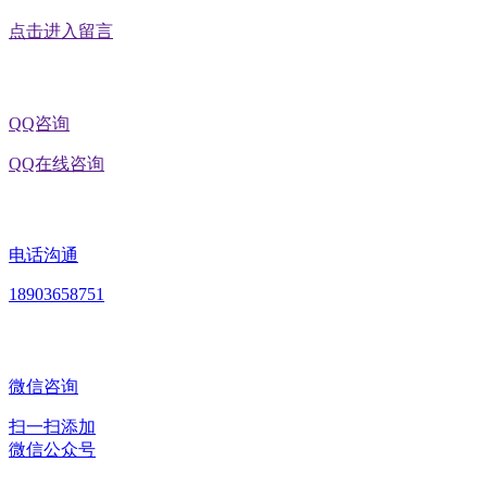
点击进入留言
QQ咨询
QQ在线咨询
电话沟通
18903658751
微信咨询
扫一扫添加
微信公众号