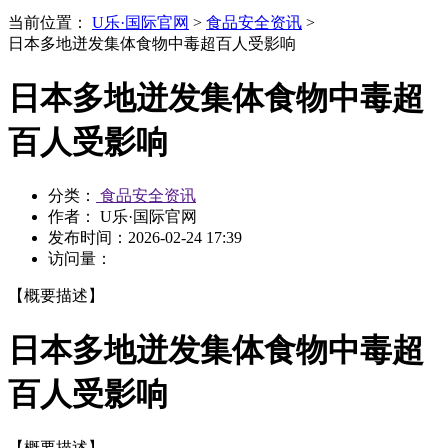
当前位置：
U乐·国际官网
>
食品安全资讯
>
日本多地迸发集体食物中毒超百人受影响
日本多地迸发集体食物中毒超
百人受影响
分类：
食品安全资讯
作者： U乐·国际官网
发布时间：
2026-02-24 17:39
访问量：
【概要描述】
日本多地迸发集体食物中毒超
百人受影响
【概要描述】