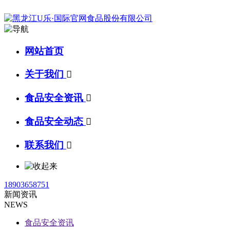
网站首页
关于我们

食品安全资讯

食品安全动态

联系我们

18903658751
新闻资讯
NEWS
食品安全资讯