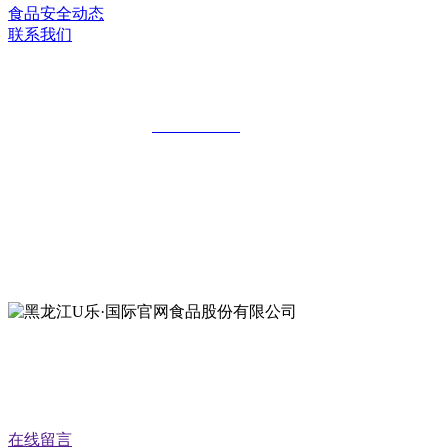
食品安全动态
联系我们
黑龙江U乐·国际官网食品股份有限公司
全国统一客服热线：
18903658751
地址：哈尔滨南岗区红旗满族乡科技园区
地址：双城经济技术开发区娃哈哈路6号
地址：黑龙江萝北县宝泉岭二九0公路一号
地址：黑龙江省延寿县工业园区北泰山路5号
公众号二维码
在线留言