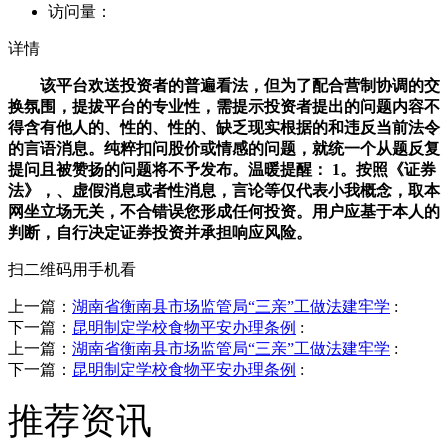
访问量：
详情
该平台欢送投资者的普遍看法，但为了配合营制协调的交
换氛围，提拔平台的专业性，需提示投资者提出的问题内容不
得含有他人的、性的、性的、缺乏现实根据的和违反当前法令
的言语消息。纯粹扣问股价或情感的问题，就统一个从题反复
提问且被赞扬的问题将不予发布。温暖提醒： 1。按照《证券
法》，、虚假消息或者性消息，言论等仅代表小我概念，取本
网坐立场无关，不合错误您形成任何投资。用户应基于本人的
判断，自行决定证券投资并承担响应风险。
扫二维码用手机看
上一篇：
湖南省衡南县市场监管局“三亲”工做法建牢学
:
下一篇：
昆明制定学校食物平安办理条例
:
上一篇：
湖南省衡南县市场监管局“三亲”工做法建牢学
:
下一篇：
昆明制定学校食物平安办理条例
:
推荐资讯