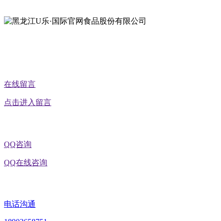
地址：黑龙江省延寿县工业园区北泰山路5号
公众号二维码
在线留言
点击进入留言
QQ咨询
QQ在线咨询
电话沟通