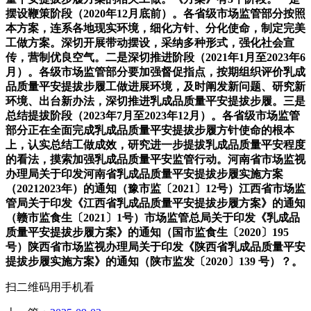
摆设鞭策阶段（2020年12月底前）。各省级市场监管部分按照
本方案，连系各地现实环境，细化方针、分化使命，制定完美
工做方案。深切开展带动摆设，采纳多种形式，强化社会宣
传，营制优良空气。二是深切推进阶段（2021年1月至2023年6
月）。各级市场监管部分要加强督促指点，按期组织评价乳成
品质量平安提拔步履工做进展环境，及时阐发新问题、研究新
环境、出台新办法，深切推进乳成品质量平安提拔步履。三是
总结提拔阶段（2023年7月至2023年12月）。各省级市场监管
部分正在全面完成乳成品质量平安提拔步履方针使命的根本
上，认实总结工做成效，研究进一步提拔乳成品质量平安程度
的看法，摸索加强乳成品质量平安监管行动。河南省市场监视
办理局关于印发河南省乳成品质量平安提拔步履实施方案
（20212023年）的通知（豫市监〔2021〕12号）江西省市场监
管局关于印发《江西省乳成品质量平安提拔步履方案》的通知
（赣市监食生〔2021〕1号）市场监管总局关于印发《乳成品
质量平安提拔步履方案》的通知（国市监食生〔2020〕195
号）陕西省市场监视办理局关于印发《陕西省乳成品质量平安
提拔步履实施方案》的通知（陕市监发〔2020〕139 号）？。
扫二维码用手机看