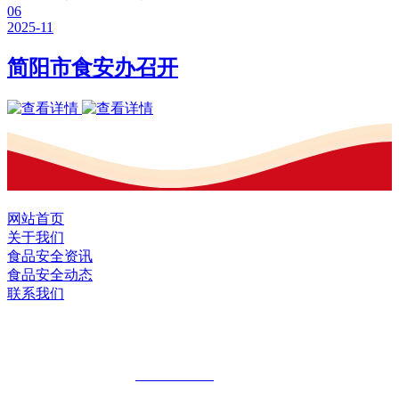
06
2025-11
简阳市食安办召开
网站首页
关于我们
食品安全资讯
食品安全动态
联系我们
黑龙江U乐·国际官网食品股份有限公司
全国统一客服热线：
18903658751