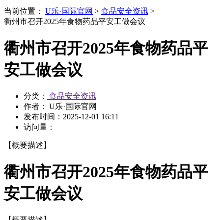
当前位置：
U乐·国际官网
>
食品安全资讯
>
衢州市召开2025年食物药品平安工做会议
衢州市召开2025年食物药品平
安工做会议
分类：
食品安全资讯
作者： U乐·国际官网
发布时间：
2025-12-01 16:11
访问量：
【概要描述】
衢州市召开2025年食物药品平
安工做会议
【概要描述】