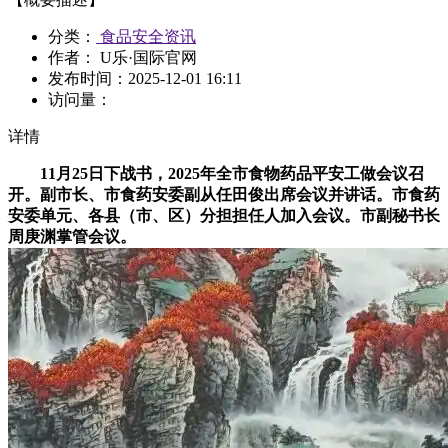
分类：
食品安全资讯
作者： U乐·国际官网
发布时间：
2025-12-01 16:11
访问量：
详情
11月25日下战书，2025年全市食物药品平安工做会议召
开。副市长、市食药安委副从任田俊出席会议并讲话。市食药
安委单元、各县（市、区）分担担任人加入会议。市副秘书长
周庚渊掌管会议。