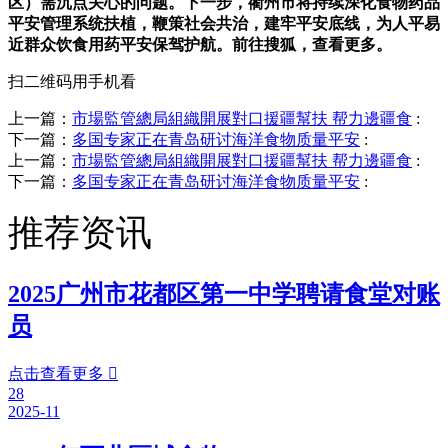
区）需沉点关心的问题。下一步，衢州市将持续深化食物药品
平安管理系统扶植，鞭策社会共治，建牢平安底线，为人平易
近群众饮食用药平安保驾护航。前往搜狐，查看更多。
扫二维码用手机看
上一篇：
市場監管總局組織開展對口援疆幫扶 帮力邊疆食
:
下一篇：
多国专家正在青岛研讨海洋食物质量平安
:
上一篇：
市場監管總局組織開展對口援疆幫扶 帮力邊疆食
:
下一篇：
多国专家正在青岛研讨海洋食物质量平安
:
推荐资讯
2025广州市花都区第一中学聘请食堂对账
员
点击查看更多

28
2025-11