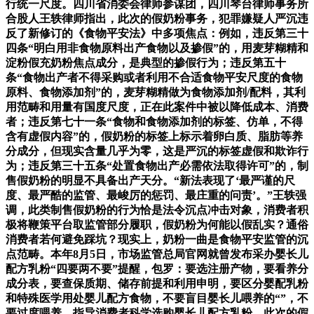
行统一尺度。四川省消委会律师参谋团，四川琴台律师事务所
合股人王轶律师指出，此次的假奶粉事务，犯罪嫌疑人严沉违
反了新修订的《食物平安法》中多项焦点：例如，违反第三十
四条“明白用非食物原料出产食物以及掺假”的，用麦芽糊精和
淀粉假充奶粉焦点成分，是典型的掺假行为；违反第五十
条“食物出产者不得采购或者利用不合适食物平安尺度的食物
原料、食物添加剂”的，麦芽糊精做为食物添加剂/配料，其利
用范畴和用量有国度尺度，正在此案件中被以降低成本、消费
者；违反第七十一条“食物和食物添加剂的标签、仿单，不得
含有虚假内容”的，假奶粉的标签上标示着卵白质、脂肪等养
分成分，但现实含量几乎为零，这是严沉的标签虚假和欺诈行
为；违反第三十五条“处置食物出产必需依法取得许可”的，制
售假奶粉的明显不具备出产天分。“新法表现了‘最严谨的尺
度、最严酷的监管、最峻厉的惩罚、最庄重的问责’。”王轶强
调，此类制售假奶粉的行为恰是法令沉点冲击对象，消费者积
极将鞭策平台取监管部分履职，假奶粉为何能以假乱实？通俗
消费者若何避免踩坑？现实上，奶粉一曲是食物平安监管的沉
点范畴。本年8月5日，市场监管总局官网就曾发布采办婴长儿
配方乳粉“四要两不要”提醒，包罗：要选注册产物，要看养分
成分表，要查保质期、储存前提和利用申明，要区分婴配乳粉
和特殊医学用处婴儿配方食物，不要盲目婴长儿喂养的“”，不
要过度喂养，指导消费者科学选购婴长儿配方乳粉。此次的假