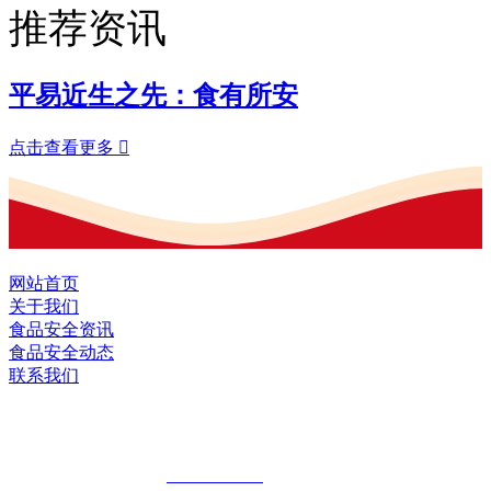
推荐资讯
平易近生之先：食有所安
点击查看更多

网站首页
关于我们
食品安全资讯
食品安全动态
联系我们
黑龙江U乐·国际官网食品股份有限公司
全国统一客服热线：
18903658751