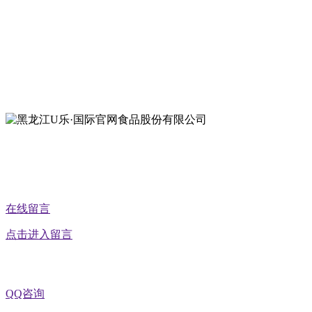
地址：哈尔滨南岗区红旗满族乡科技园区
地址：双城经济技术开发区娃哈哈路6号
地址：黑龙江萝北县宝泉岭二九0公路一号
地址：黑龙江省延寿县工业园区北泰山路5号
公众号二维码
在线留言
点击进入留言
QQ咨询