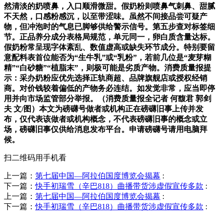
然清淡的奶喷鼻，入口顺滑微甜。假奶粉则喷鼻气刺鼻、甜腻
不天然，口感粉感沉，以至带涩味。虽然不间接品尝可疑产
物，但冲泡时的气息已脚够供给警示信号。第五步查对标签细
节。正品养分成分表格局规范，单元同一，卵白质含量达标。
假奶粉常呈现字体紊乱、数值虚高或缺失环节成分。特别要留
意配料表首位能否为“生牛乳”或“乳粉”，若前几位是“麦芽糊
精”“白砂糖”“植脂末”，则极可能是劣质产物。消费质量报提
示：采办奶粉应优先选择正轨商超、品牌旗舰店或授权经销
商。对价钱较着偏低的产物务必连结。如发觉非常，应当即停
用并向市场监管部分举报。（消费质量报全记者 何馥君 郭剑
夫 文/图）本文为磅礴号做者或机构正在磅礴旧事上传并发
布，仅代表该做者或机构概念，不代表磅礴旧事的概念或立
场，磅礴旧事仅供给消息发布平台。申请磅礴号请用电脑拜
候。
扫二维码用手机看
上一篇：
第七届中国—阿拉伯国度博览会揭幕
:
下一篇：
快手初瑞雪（辛巴818）曲播带货涉虚假宣传多款
:
上一篇：
第七届中国—阿拉伯国度博览会揭幕
:
下一篇：
快手初瑞雪（辛巴818）曲播带货涉虚假宣传多款
: