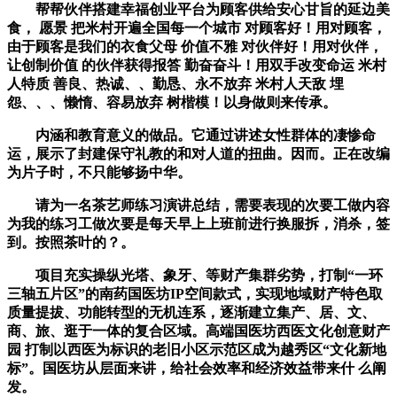
帮帮伙伴搭建幸福创业平台为顾客供给安心甘旨的延边美
食， 愿景 把米村开遍全国每一个城市 对顾客好！用对顾客，
由于顾客是我们的衣食父母 价值不雅 对伙伴好！用对伙伴，
让创制价值 的伙伴获得报答 勤奋奋斗！用双手改变命运 米村
人特质 善良、热诚、、勤恳、永不放弃 米村人天敌 埋
怨、、、懒惰、容易放弃 树楷模！以身做则来传承。
内涵和教育意义的做品。它通过讲述女性群体的凄惨命
运，展示了封建保守礼教的和对人道的扭曲。因而。正在改编
为片子时，不只能够扬中华。
请为一名茶艺师练习演讲总结，需要表现的次要工做内容
为我的练习工做次要是每天早上上班前进行换服拆，消杀，签
到。按照茶叶的？。
项目充实操纵光塔、象牙、等财产集群劣势，打制“一环
三轴五片区”的南药国医坊IP空间款式，实现地域财产特色取
质量提拔、功能转型的无机连系，逐渐建立集产、居、文、
商、旅、逛于一体的复合区域。高端国医坊西医文化创意财产
园 打制以西医为标识的老旧小区示范区成为越秀区“文化新地
标”。国医坊从层面来讲，给社会效率和经济效益带来什 么阐
发。