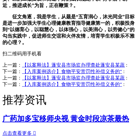
近，推进成长”为旨，正在鞭策？。
征文角逐，我是学生，从题是“五育润心，沐光同业”目标
是进一步加强大学生心理健康教育指导健康第一的，积极投身
到“以德育心，以聪慧心，以体强心，以美润心，以劳健心”的
勾当实践中，促进师生交谊和火伴友情，培育学生积极乐不雅
的心理？。
扫二维码用手机看
上一篇：
【以案释法】蓬安县市场监办理查处蓬安县某蔬
:
下一篇：
【入库案例选介】食物平安赏罚性补偿义务的“
:
上一篇：
【以案释法】蓬安县市场监办理查处蓬安县某蔬
:
下一篇：
【入库案例选介】食物平安赏罚性补偿义务的“
:
推荐资讯
广药加多宝移师央视 黄金时段凉茶最热
点击查看更多
