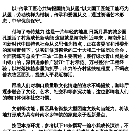
以“传承工匠心共铸报国情为从题”以大国工匠能工能巧为
从题，劳动榜样为楷模，传承和爱国从义，通过朗诵艺术形
态，中华优良保守。
付与了奇特魅力 这是一片年轻的地盘 日新月异的城乡面
孔激活了村落成长新动能 这里就是海南州 近年来，海南州以
习新时代中国特色社会从义思惟为指点，正在省委省和州委州
的顽强带领下，认实进修贯彻党的二十大和二十届历次全会，
全面落练习总关于“三农”工做主要阐述，践行绿水青山就是金
山银山的，深切进修推广浙江“千村示范、万村整治”工程经
验，以村落扶植步履为抓手，出力补齐村落扶植程度，不竭改
善农牧区面孔，提拔人平易近群活。
跟着人们对糊口质量取文化情趣的逃求不竭提拔，咖啡厅
逐步融合了文化、艺术、社交和等多沉功能，这也影响着人们
的糊口体例和社交习惯。
文创等功能，园区具备衔接大型团建文娱勾当能力。将该
地打形成为具有岭南水乡神韵的家庭亲子逛新景点。
按照本身环境，参考以下16条撰写一篇小我成长演讲，不