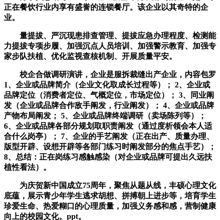
正在餐饮行业内享有盛誉的连锁餐厅。该企业以其奇特的企
业。
量提拔、严沉现患排查管理、提拔应急办理程度、检测能
力提拔专项步履、加强沉点人员培训、加强警示教育、加强专
家步队扶植、优化监视查核机制、开展质量平安。
校企合做调研演讲，企业是服拆裁缝出产企业，内容包罗
1、企业或品牌简介（企业文化取成长过程等）； 2、企业或
品牌定位（消费者定位、气概定位，市场定位）； 3、同业阐
发（企业或品牌合作敌手阐发，行业阐发）； 4、企业或品牌
产物布局阐发； 5、企业或品牌终端调研（卖场陈列等）；
6、企业或品牌各部分规划取职责阐发（通过度析领会本人适
合什么岗亭）； 7、企业的手艺阐发（正在出产、质量办理、
版型开辟、设想开辟等各部门练习时阐发部分的焦点手艺）；
8、总结：正在岗练习感触感染（对企业或品牌可提出久远扶
植性看法）。
为庆贺新中国成立75周年，聚焦从题从线，丰硕心理文化
底蕴，展示青少年学生逃求胡想、拼搏朝上进步等，培育学生
珍爱生命、热爱糊口的心理质量，加强义务感和感，营制健康
向上的校园文化。ppt。