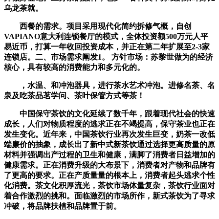
乌龙茶就。
西餐的需求。项目采用现代化简约拆修气概，自创
VAPIANO意大利连锁餐厅的模式，全体投资额500万元人平
易近币，打算一年收回投资成本，并正在第二年扩展至2-3家
连锁店。二、市场需求阐发1。 方针市场：苏黎世做为的经济
核心，具有较高的消费能力和多元化的。
，水温、和冲泡器具，进行茶水艺术冲泡。进修名茶、名
泉及吃茶品茗学问、茶叶保管方式等茶！
中国保守茶饮的文化延续了数千年，跟着现代社会的快速
成长，人们对物质程度的逃求正在不竭提高，保守茶业也正在
发生变化。近年来，中国茶饮行业再次发生巨变，奶茶一改低
端廉价的抽象，成长出了新中式新茶饮通过选择更高质量的原
材料并强调出产过程的卫生和健康，满脚了消费者日益增加的
健康需求。正在消费升级的大布景下，消费者对产物和品牌有
了更高的要求。正在产质量量的根本上，消费者起头逃求个性
化消费。茶文化积厚流光，茶饮市场体量复杂，茶饮行业面对
着合作激烈的挑和。面临激烈的市场所作，新式茶饮为了寻求
冲破，将品牌扶植和品牌置于前。