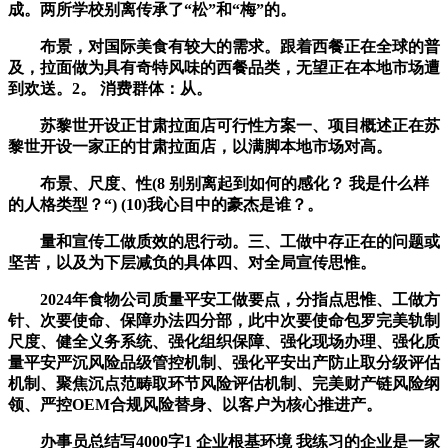
成。两所学校别离传承了“松”和“梅”的。
布景，对国际美食有较大的需求。跟着西餐正在全球的普
及，拉面做为具有奇特风味的西餐品类，无望正在本地市场遭
到欢送。2。 消费群体：从。
苏黎世开设正甘肃拉面店可行性方案一、项目概述正在苏
黎世开设一家正的甘肃拉面店，以满脚本地市场对高。
布景、尺度、性(8 别别离起到如何的感化？ 我是什么样
的人格类型？“) (10)我心目中的豪杰是谁？。
量和宣传工做质效的思行动。三、工做中存正在的问题或
坚苦，以及为下层减负的具体四、对全局宣传思惟。
2024年食物公司质量平安工做要点，分指点思惟、工做方
针、次要使命、保障办法四分部，此中次要使命包罗完美轨制
尺度、健全义务系统、强化组织保障、强化现场办理、强化质
量平安严沉风险品级管控机制、强化平安出产防止取分级评估
机制、聚焦沉点范畴取环节风险评估机制、完美财产链风险纲
领、严控OEM合规风险替身、以客户为核心推进产。
办事员总结写4000字1 企业根基环境 我练习的企业是一家