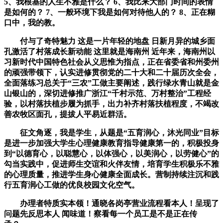
5、我根基的人生不雅是什么？ 6、我比来大部门时间的表情
是如何的？ 7、一般环境下我是如何对待他人的？ 8、正在糊
口中，我的教。
付与了奇特魅力 这是一片年轻的地盘 日新月异的城乡面
孔激活了村落成长新动能 这里就是海南州 近年来，海南州以
习新时代中国特色社会从义思惟为指点，正在省委省和州委州
的顽强带领下，认实进修贯彻党的二十大和二十届历次全会，
全面落练习总关于“三农”工做主要阐述，践行绿水青山就是金
山银山的，深切进修推广浙江“千村示范、万村整治”工程经
验，以村落扶植步履为抓手，出力补齐村落扶植程度，不竭改
善农牧区面孔，提拔人平易近群活。
征文角逐，我是学生，从题是“五育润心，沐光同业”目标
是进一步加强大学生心理健康教育指导健康第一的，积极投身
到“以德育心，以聪慧心，以体强心，以美润心，以劳健心”的
勾当实践中，促进师生交谊和火伴友情，培育学生积极乐不雅
的心理质量，推进学生身心健康全面成长。营制持续注沉和践
行五育润心工做的优良校园文化空气。
办理者特质实本领！通晓各岗亭营业流程看本人！呈现了
问题先反思本人 闻味道！察看每一个员工是不是正在传