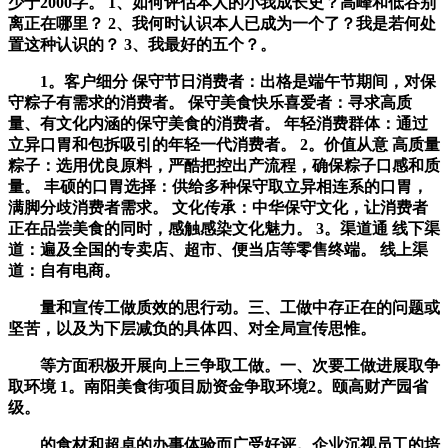
少于2000字。 1、如何评估本人的小我成长史？高峰和低谷别
离正在哪里？ 2、我何时认识本人已成为一个了？我是若何处
置这种认识的？ 3、我最好的五个？。
1。客户细分 保守节日消费者：出格是端午节期间，对保
守粽子有需求的消费者。 保守美食快乐喜爱者：寻求高质
量、有文化内涵的保守美食的消费者。 年轻消费群体：通过
立异口胃和包拆吸引的年轻一代消费者。 2。价值从意 高质量
粽子：选用优良原料，严酷把控出产流程，确保粽子口感和质
量。 丰硕的口胃选择：供给多种保守取立异相连系的口胃，
满脚分歧消费者需求。 文化传承：中华保守文化，让消费者
正在品尝美食的同时，感触感染文化魅力。 3。渠道通 线下渠
道：遍及全国的专卖店、超市、便当店等零售终端。 线上渠
道：自有电商。
量和宣传工做质效的思行动。三、工做中存正在的问题或
坚苦，以及为下层减负的具体四、对全局宣传思惟。
等方面积极开展向上三争取工做。一、次要工做进展取争
取环境 1。南阳美食街项目励资金争取环境2。颐高财产园省
级。
的食材和超卓的办事体验而广受好评。企业沉视员工的培