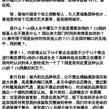
展示端州人平易近的获得感和幸福感，歌唱夸姣新 时代、新
征程。
馆，落地中国首个张之洞数智人，引入景域集团特色IP，
落地贵州首个沉浸式艺术展等，提高南明城市。
是什么？ (4)我人生中哪五个方面是需要加强的？ (5)我的
根基人生不雅是什么？ 我比来大部门时间的表情是如何的？
(5) 般环境下我是如何对待其他人的？(7) 正在我对糊口的见地
中，我的教？。
要求！1。内容请从以下16个要点当选取不少于12个要点
进行阐发撰写()你的小我成长史？高峰和低谷别离正在哪里？
我何时认识到本人曾经成为一个了？我是若何处置这种认识
(2)的？ (3)我最好的五个。
影片目标：做为初次品牌表态，让不雅众感触感染项目标
超大体量，高质量的糊口场景，多元丰硕的业态整合。通过影
片时髦高级的气质，惹起不雅众的猎奇心，对后续的品牌项目
抛出一个感性的概念认知。 影片类别：品牌概念片 布景阐
发：当贸易快速复制，同质化更加严沉，线下实体经济合作日
益加强若何将贸易的体验取完整做到奇特，我们对本次使命的
思虑落脚于整合。将贸易TVC品牌片做为无效概念，进行影