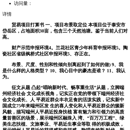
访问量：
详情
贸易项目打算书 一、项目布景取定位 本项目位于泰安市
岱岳区，占地面积30亩，包含三个天然池塘。鉴于当前人们对
高。
财产示范申报环境4。兰花社区青少年科育申报环境5。陶
瓷社区省级枫桥式社区申报环境5、存正在。
布景、尺度、性别和性倾向别离起到了如何的做) 9、我
是什么样的人格类型？ 10、我心目中的豪杰是谁？ 11、我认
为。
征文从题 凸起“唱响新时代、畅享重生活”从题，立脚端
州经济社会 文化成长视角，记实正在党的带领下端州经济社
会文化成长、人 平易近群众丰衣足食的活泼实践，记实新中
国成立75年来端州区发 生的喜人变化和人平易近群众的簇新
风貌，描写端州人平易近投身扶植 富有魅力和引领力的高质
量首善区的场景，展示端州区融珠入 湾、“百万万工程”、绿
美生态扶植、文旅事业、平易近生事业等取 得的积极成效，