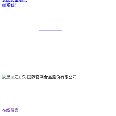
联系我们
黑龙江U乐·国际官网食品股份有限公司
全国统一客服热线：
18903658751
地址：哈尔滨南岗区红旗满族乡科技园区
地址：双城经济技术开发区娃哈哈路6号
地址：黑龙江萝北县宝泉岭二九0公路一号
地址：黑龙江省延寿县工业园区北泰山路5号
公众号二维码
在线留言