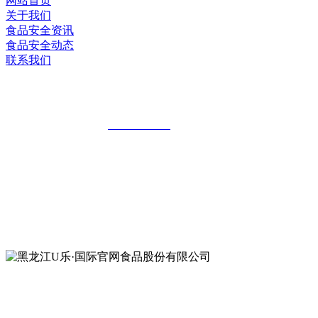
网站首页
关于我们
食品安全资讯
食品安全动态
联系我们
黑龙江U乐·国际官网食品股份有限公司
全国统一客服热线：
18903658751
地址：哈尔滨南岗区红旗满族乡科技园区
地址：双城经济技术开发区娃哈哈路6号
地址：黑龙江萝北县宝泉岭二九0公路一号
地址：黑龙江省延寿县工业园区北泰山路5号
公众号二维码