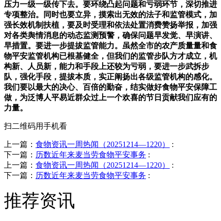
压力一级一级传下去。要环绕凸起问题和亏弱环节，深切推进
专项整治。同时也要立异，摸索出无效的法子和监管模式，加
强长效机制扶植，要及时受理和依法处置消费赞扬举报，加强
对各类舆情消息的动态监测预警，确保问题早发觉、早演讲、
早措置。要进一步提拔监管能力。虽然全市的农产质量量和食
物平安监管机构已根基健全，但我们的监管步队方才成立，机
构新、人员新，能力和手段上还较为亏弱，要进一步武拆步
队，强化手段，提拔本质，实正阐扬出各级监管机构的感化。
我们要以最大的决心、百倍的勤奋，结实做好食物平安保障工
做，为泛博人平易近群众过上一个欢喜的节日贡献我们应有的
力量。
扫二维码用手机看
上一篇：
食物资讯一周热闻（20251214—1220）
:
下一篇：
历数近年来麦当劳食物平安事务
:
上一篇：
食物资讯一周热闻（20251214—1220）
:
下一篇：
历数近年来麦当劳食物平安事务
:
推荐资讯