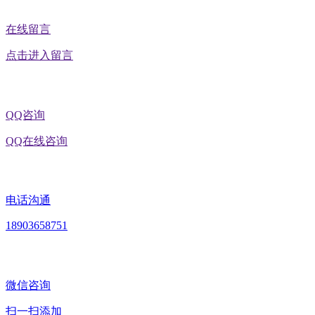
在线留言
点击进入留言
QQ咨询
QQ在线咨询
电话沟通
18903658751
微信咨询
扫一扫添加