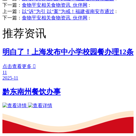
下一篇：
食物平安相关食物资讯_伙伴网
:
上一篇：
以“诉”为引 以“案”为戒！福建省南安市通过
:
下一篇：
食物平安相关食物资讯_伙伴网
:
推荐资讯
明白了！上海发布中小学校园餐办理12条
点击查看更多

11
2025-11
黔东南州餐饮办事