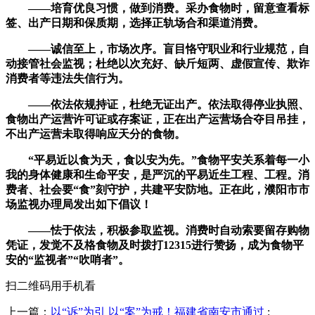
——培育优良习惯，做到消费。采办食物时，留意查看标
签、出产日期和保质期，选择正轨场合和渠道消费。
——诚信至上，市场次序。盲目恪守职业和行业规范，自
动接管社会监视；杜绝以次充好、缺斤短两、虚假宣传、欺诈
消费者等违法失信行为。
——依法依规持证，杜绝无证出产。依法取得停业执照、
食物出产运营许可证或存案证，正在出产运营场合夺目吊挂，
不出产运营未取得响应天分的食物。
“平易近以食为天，食以安为先。”食物平安关系着每一小
我的身体健康和生命平安，是严沉的平易近生工程、工程。消
费者、社会要“食”刻守护，共建平安防地。正在此，濮阳市市
场监视办理局发出如下倡议！
——怯于依法，积极参取监视。消费时自动索要留存购物
凭证，发觉不及格食物及时拨打12315进行赞扬，成为食物平
安的“监视者”“吹哨者”。
扫二维码用手机看
上一篇：
以“诉”为引 以“案”为戒！福建省南安市通过
: