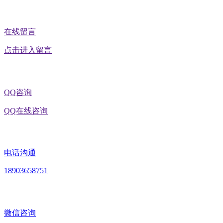
在线留言
点击进入留言
QQ咨询
QQ在线咨询
电话沟通
18903658751
微信咨询