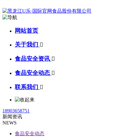
网站首页
关于我们

食品安全资讯

食品安全动态

联系我们

18903658751
新闻资讯
NEWS
食品安全动态