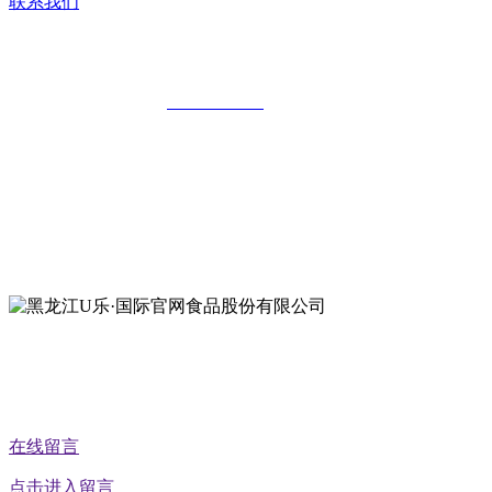
联系我们
黑龙江U乐·国际官网食品股份有限公司
全国统一客服热线：
18903658751
地址：哈尔滨南岗区红旗满族乡科技园区
地址：双城经济技术开发区娃哈哈路6号
地址：黑龙江萝北县宝泉岭二九0公路一号
地址：黑龙江省延寿县工业园区北泰山路5号
公众号二维码
在线留言
点击进入留言