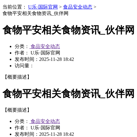
当前位置：
U乐·国际官网
>
食品安全动态
>
食物平安相关食物资讯_伙伴网
食物平安相关食物资讯_伙伴网
分类：
食品安全动态
作者： U乐·国际官网
发布时间：
2025-11-28 18:42
访问量：
【概要描述】
食物平安相关食物资讯_伙伴网
【概要描述】
分类：
食品安全动态
作者： U乐·国际官网
发布时间：
2025-11-28 18:42