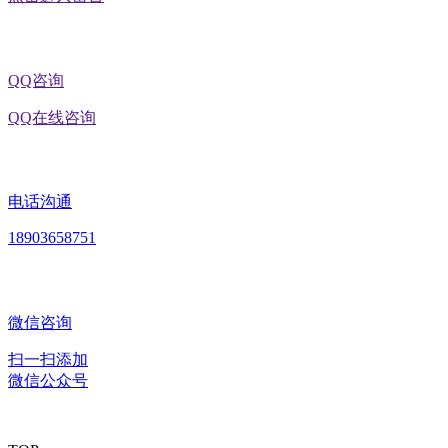
QQ咨询
QQ在线咨询
电话沟通
18903658751
微信咨询
扫一扫添加
微信公众号