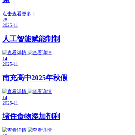
点击查看更多

28
2025-11
人工智能赋能制制
14
2025-11
南充高中2025年秋假
14
2025-11
堵住食物添加剂利