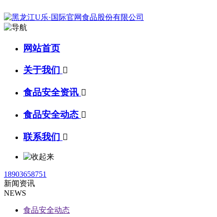
网站首页
关于我们

食品安全资讯

食品安全动态

联系我们

18903658751
新闻资讯
NEWS
食品安全动态