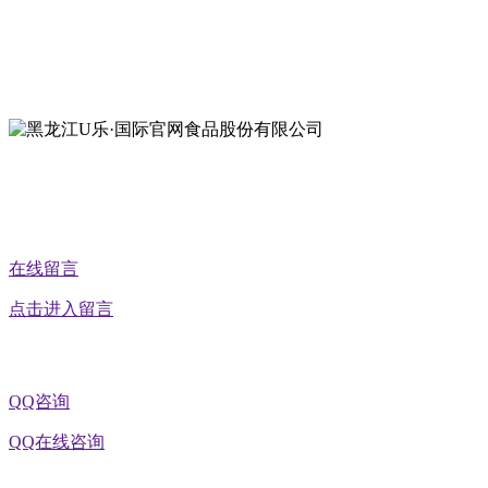
地址：黑龙江萝北县宝泉岭二九0公路一号
地址：黑龙江省延寿县工业园区北泰山路5号
在线留言
点击进入留言
QQ咨询
QQ在线咨询