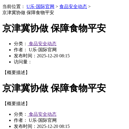
当前位置：
U乐·国际官网
>
食品安全动态
>
京津冀协做 保障食物平安
京津冀协做 保障食物平安
分类：
食品安全动态
作者： U乐·国际官网
发布时间：
2025-12-20 08:15
访问量：
【概要描述】
京津冀协做 保障食物平安
【概要描述】
分类：
食品安全动态
作者： U乐·国际官网
发布时间：
2025-12-20 08:15