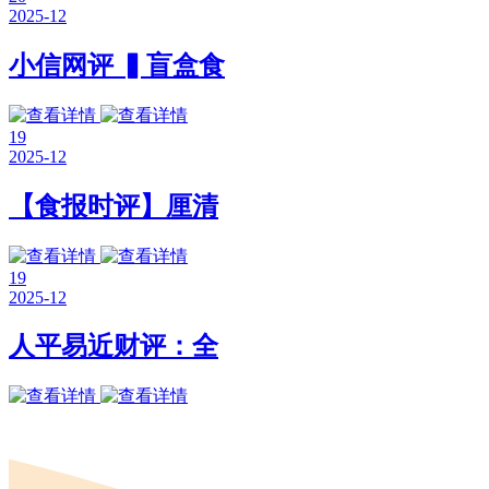
2025-12
小信网评 ▍盲盒食
19
2025-12
【食报时评】厘清
19
2025-12
人平易近财评：全