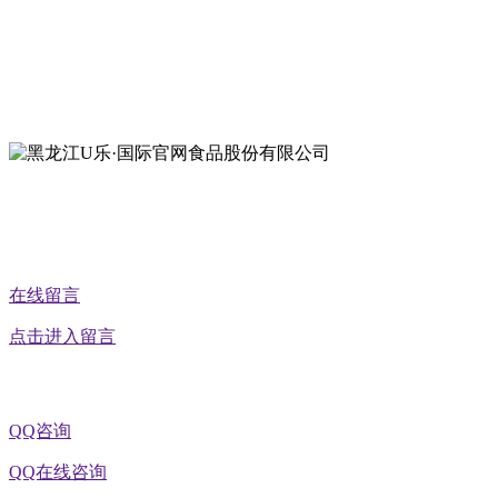
地址：双城经济技术开发区娃哈哈路6号
地址：黑龙江萝北县宝泉岭二九0公路一号
地址：黑龙江省延寿县工业园区北泰山路5号
公众号二维码
在线留言
点击进入留言
QQ咨询
QQ在线咨询