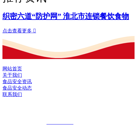
织密六道“防护网” 淮北市连锁餐饮食物
点击查看更多

网站首页
关于我们
食品安全资讯
食品安全动态
联系我们
黑龙江U乐·国际官网食品股份有限公司
全国统一客服热线：
18903658751
地址：哈尔滨南岗区红旗满族乡科技园区