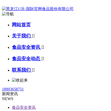
网站首页
关于我们

食品安全资讯

食品安全动态

联系我们

18903658751
新闻资讯
NEWS
食品安全资讯