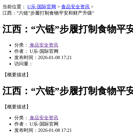
当前位置：
U乐·国际官网
>
食品安全资讯
>
江西：“六链”步履打制食物平安和财产升级“
江西：“六链”步履打制食物平
分类：
食品安全资讯
作者： U乐·国际官网
发布时间：
2026-01-08 17:21
访问量：
【概要描述】
江西：“六链”步履打制食物平
【概要描述】
分类：
食品安全资讯
作者： U乐·国际官网
发布时间：
2026-01-08 17:21