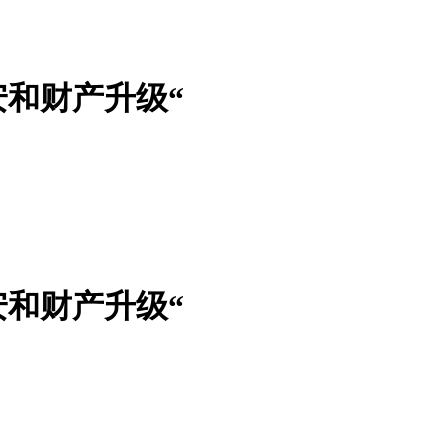
安和财产升级“
安和财产升级“