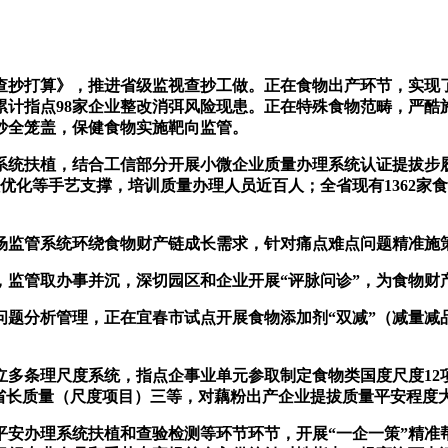
抄打算》，推进省级监视查抄工做。正在食物出产环节，实现
累计指点98家企业整改消弭风险现患。正在特殊食物范畴，严酷
抄全笼盖，保健食物实施靶向监管。
扶植，结合工信部分开展小微企业质量办理系统认证提拔步履
化等手艺支撑，培训质量办理人员近百人；全省现有1362家食物
场监管系统环绕食物财产链成长需求，针对痛点难点问题精准施策
监管取办事并沉，深切园区和企业开展“评脉问诊”，为食物财
分析管理，正在宜春市试点开展食物添加剂“双减”（减量减
条理尺度系统，指点企事业单元参取制定食物类国度尺度12项
江西省省长质量（尺度项目）三等，对藕粉出产企业提拔质量平安程度
办理系统扶植和查验检测等环节环节，开展“一企一策”精准