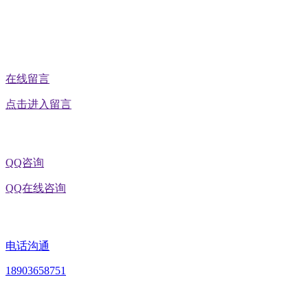
在线留言
点击进入留言
QQ咨询
QQ在线咨询
电话沟通
18903658751