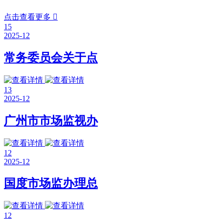
点击查看更多

15
2025-12
常务委员会关于点
13
2025-12
广州市市场监视办
12
2025-12
国度市场监办理总
12