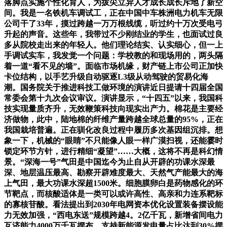
落脚点实施个性化育人，为拔尖立异人才成长成长斥地了新空
间。我是一名铁机车调试工，正在中国中车株洲电力机车无限
公司干了33年，摸过跨越一万万根线缆，听过约十万次受电弓
升起的声音。这些年，我带过不少刚结业的学生，也面试过良
多从院校走出来的年轻人。他们理论结实、认实细心，但一上
手调试实车，我发觉一个问题：学校教的和现场用的，两头隔
着一道“看不见的墙”。面临市场机缘，财产链上市公司正加快
卡位结构，以手艺升级自动驱逐L3级从动驾驶的贸易化海
潮。国务院关于推进科技工做环境的演讲近日提请十四届全国
常委会第十九次会议审议。演讲显示，“十四五”以来，我国科
技实现量质齐升，无效鞭策科技向现实出产力。棉花是主要经
济做物，此中，陆地棉的纤维产量跨越全球总量的95%，正在
我国栽培普遍。正在驯化改良过程中履历多次基因组沉排。想
象一下，机械的“眼睛”不只能像人眼一样广漠扫视，还能霎时
锁定环节方针，进行精细“凝望”……大概，这将不再是科幻情
景。“深海一号”气田是中国迄今为止自从开辟的功课水深最
深、地层温压最高、勘察开辟难度最大、天然气产能最大的海
上气田，最大功课水深超1500米。细胞膜卵白是药物感化的环
节靶点，而核酸适体是一类可以或许高性、高亲和力连系靶标
的寡核苷酸。看法提出到2030年电网资本优化设置装备摆设能
力无效加强，“西电东送”规模跨越4。2亿千瓦，新增省间电力
互济能力4000万千瓦摆布，支持新能源发电量占比达到30%摆