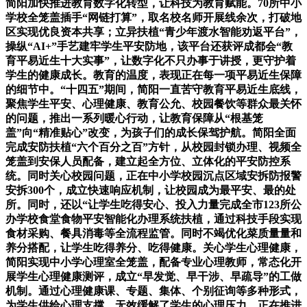
简阳加快推进教育数字化转型，让科技为教育赋能。70所中小
学校全笼盖插手“网链打算”，取名校名师开展线余次，打破地
区实现优良资本共享；立异扶植“青少年渡水智能劝返平台”，
操纵“AI+”手艺建牢学生平安防地，该平台还获评成都会“教
育平易近生十大实事”，让数字化不只办事于讲授，更守护着
学生的健康成长。教育的温度，表现正在每一项平易近生保障
的细节中。“十四五”期间，简阳一直苦守教育平易近生底线，
聚焦学生平安、心理健康、教育公允、校园餐饮等群众最关怀
的问题，推出一系列暖心行动，让教育保障从“根基笼
盖”向“精准贴心”改变，为孩子们的成长保驾护航。简阳全面
完成安防扶植“六个百分之百”方针，从校园封锁办理、视频全
笼盖到安保人员配备，建立起全方位、立体化的平安防控系
统。同时关心校园问题，正在中小学校园沉点区域安拆防报警
安拆300个，成立快速响应机制，让校园成为最平安、最的处
所。同时，还以“让学生吃得安心、投入力量完成全市123所公
办学校食堂食物平安智能化办理系统扶植，通过科技手段实现
食材采购、餐具消毒等全流程监管。同时不竭优化菜质量量和
养分搭配，让学生吃得养分、吃得健康。关心学生心理健康，
简阳实现中小学心理室全笼盖，配备专业心理教师，常态化开
展学生心理健康测评，成立“早发觉、早干涉、早疏导”的工做
机制。通过心理健康课、专题、集体、个别征询等多种形式，
为学生供给心理支撑，无效缓解了学生的心理压力。正在推进