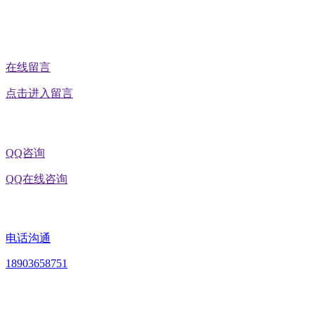
公众号二维码
在线留言
点击进入留言
QQ咨询
QQ在线咨询
电话沟通
18903658751