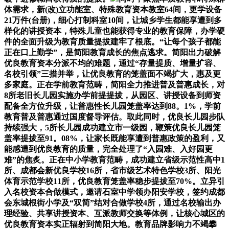
体需求，新(改)立功能室、特殊教育资本教室64间，更学设备
21万件(台册)，细心打制科室10间，让城乡学生都能享遭到多
样化的讲授资本，特殊儿童也能获得专业的教育保障，办学硬
件的全面升级为教育质量提拔建牢了根底。“让每个孩子都能
正在口上勤学”，是简阳教育成长的焦点逃求。简阳出力破解
优良教育资本分派不均的难题，通过“存量提质、增量扩容、
名校引领”三措并举，让优良教育的笼盖面不竭扩大，惠及更
多家庭。正在学前教育范畴，简阳全力推进普及普惠成长，对
8所老旧长儿园实施办学前提提拔，从园区、讲授设备到师资
配备全方位升级，让普惠性长儿园笼盖率达到88。1%，学前
教育普及普惠通过国度督导评估。取此同时，优良长儿园步队
持续强大，5所长儿园成功建立市一级园，鞭策优良长儿园笼
盖率提拔至91。08%，让家长既能享遭到普惠政策的盈利，又
能感遭到优良教育的质量，完全处理了“入园难、入好园更
难”的焦炙。正在中小学教育范畴，成功建立省级示范性高中1
所、成都会新优良学校16所，省市级艺术特色学校3所、阳光
体育示范学校11所，优良教育笼盖率稳步提拔至70%。立异引
入名校资本合做模式，邀请石室中学领办阳安学校，签约成都
会东城根街小学及“双简”结对合做学校4所，通过名校输出办
理经验、共享讲授资本、互派教师交换等体例，让核心城区的
优良教育资本实正辐射到简阳大地。教育品牌影响力不竭攀