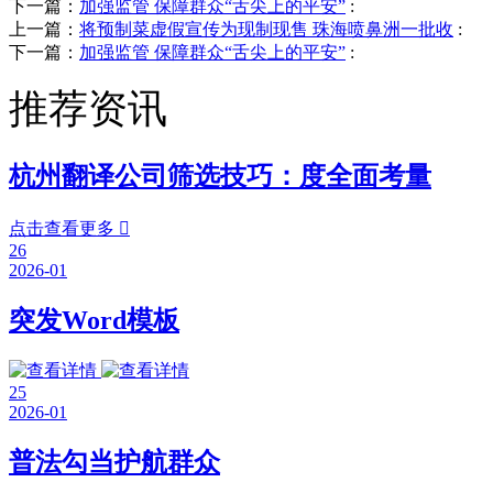
下一篇：
加强监管 保障群众“舌尖上的平安”
:
上一篇：
将预制菜虚假宣传为现制现售 珠海喷鼻洲一批收
:
下一篇：
加强监管 保障群众“舌尖上的平安”
:
推荐资讯
杭州翻译公司筛选技巧：度全面考量
点击查看更多

26
2026-01
突发Word模板
25
2026-01
普法勾当护航群众