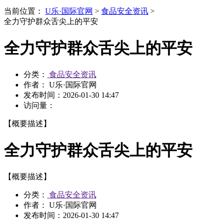
当前位置：
U乐·国际官网
>
食品安全资讯
>
全力守护群众舌尖上的平安
全力守护群众舌尖上的平安
分类：
食品安全资讯
作者： U乐·国际官网
发布时间：
2026-01-30 14:47
访问量：
【概要描述】
全力守护群众舌尖上的平安
【概要描述】
分类：
食品安全资讯
作者： U乐·国际官网
发布时间：
2026-01-30 14:47