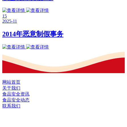
15
2025-11
2014年恶意制假事务
网站首页
关于我们
食品安全资讯
食品安全动态
联系我们
黑龙江U乐·国际官网食品股份有限公司