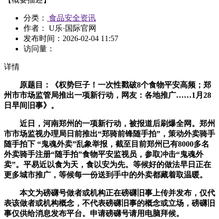
分类：
食品安全资讯
作者： U乐·国际官网
发布时间：
2026-02-04 11:57
访问量：
详情
原题目：《权势巨子！一次性戳破8个食物平安高频；郑
州市市场监管局推出一项新行动，网友：各地推广……1月28
日早间旧事》。
近日，河南郑州的一项新行动，被报道后刷爆全网。郑州
市市场监视办理局日前推出“郑骑前锋随手拍”，策动外卖骑手
随手拍下 “鬼魂外卖”乱象举报，截至目前郑州已有8000多名
外卖骑手注册“随手拍”食物平安监视员，参取冲击“鬼魂外
卖”。平易近以食为天，食以安为先。等候好的做法早日正在
更多城市推广，等候每一份送到手中的外卖都藏着取温暖。
本文为磅礴号做者或机构正在磅礴旧事上传并发布，仅代
表该做者或机构概念，不代表磅礴旧事的概念或立场，磅礴旧
事仅供给消息发布平台。申请磅礴号请用电脑拜候。