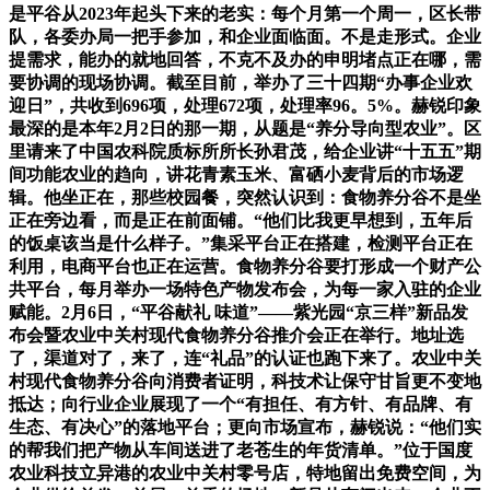
是平谷从2023年起头下来的老实：每个月第一个周一，区长带
队，各委办局一把手参加，和企业面临面。不是走形式。企业
提需求，能办的就地回答，不克不及办的申明堵点正在哪，需
要协调的现场协调。截至目前，举办了三十四期“办事企业欢
迎日”，共收到696项，处理672项，处理率96。5%。赫锐印象
最深的是本年2月2日的那一期，从题是“养分导向型农业”。区
里请来了中国农科院质标所所长孙君茂，给企业讲“十五五”期
间功能农业的趋向，讲花青素玉米、富硒小麦背后的市场逻
辑。他坐正在，那些校园餐，突然认识到：食物养分谷不是坐
正在旁边看，而是正在前面铺。“他们比我更早想到，五年后
的饭桌该当是什么样子。”集采平台正在搭建，检测平台正在
利用，电商平台也正在运营。食物养分谷要打形成一个财产公
共平台，每月举办一场特色产物发布会，为每一家入驻的企业
赋能。2月6日，“平谷献礼 味道”——紫光园“京三样”新品发
布会暨农业中关村现代食物养分谷推介会正在举行。地址选
了，渠道对了，来了，连“礼品”的认证也跑下来了。农业中关
村现代食物养分谷向消费者证明，科技术让保守甘旨更不变地
抵达；向行业企业展现了一个“有担任、有方针、有品牌、有
生态、有决心”的落地平台；更向市场宣布，赫锐说：“他们实
的帮我们把产物从车间送进了老苍生的年货清单。”位于国度
农业科技立异港的农业中关村零号店，特地留出免费空间，为