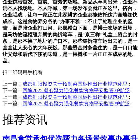
企业供给首发、首展、首秀的场地。新品从车间出来，企业不
消本人找场地、本人呼喊，第一场发布会就正在这里。搭台，
企业唱戏，让每一家正在此深耕的企业都能依托这片膏壤加快
成长。这是食物养分谷的“办事不雅”：不止于处理企业的坚
苦，而是陪企业打山河。那层粉白下面，是博士农场的田埂，
是马坊物流枢纽奔腾的集拆箱车，是“京三样”礼盒上烫金的封
条，是那本换了地址的户口本。那些集拆箱车运出去的，是一
盒盒让人安心的大年夜饭。那些烫金封条盖住的，是一口口能
让父母和后代下筷的味道，是一棵树和一片正正在成林的地
盘。
扫二维码用手机看
上一篇：
成都汇阳投资关于预制菜国标推出行业规范化里
:
下一篇：
回眸2025 凝心聚力强化餐饮食物平安监管 护航泛
:
上一篇：
成都汇阳投资关于预制菜国标推出行业规范化里
:
下一篇：
回眸2025 凝心聚力强化餐饮食物平安监管 护航泛
:
推荐资讯
南昌食堂承包优选帮力各场景炊事办事升