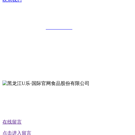
黑龙江U乐·国际官网食品股份有限公司
全国统一客服热线：
18903658751
地址：哈尔滨南岗区红旗满族乡科技园区
地址：双城经济技术开发区娃哈哈路6号
地址：黑龙江萝北县宝泉岭二九0公路一号
地址：黑龙江省延寿县工业园区北泰山路5号
公众号二维码
在线留言
点击进入留言