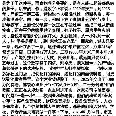
是为了干这件事。而食物养分谷要的，是有人能扛起首都保供
的担子。后来的工作，是数字正在说：2022年投产，到2025
年，产值三年翻三番。赫锐说本人都没想过，但回头看，每一
步都没踩空。由于每一步，都踩正在了食物养分谷的节奏上。
那年春节，是赫锐父母第一次正在平谷过年，他把二老从新疆
接来，正在平谷的家里贴了春联，包了饺子。厨房里热火朝
天，赫锐看着窗外的万家灯火。从新疆到，从一小我到一家
人，从“平谷是哪儿”，到“家就正在这里”。回家的，过去只要
一条，现正在多了一条。这棵树现在年产值过亿，办事316家
紫光园门店，日保供42万人次。二期19000平方米厂房本年7月
投产，产能将拉到100万人次。刚来那年，紫光园只要78店。
五年过去，这个数字翻了四倍。到今天，紫兴园90%的产能供
着师傅创下的这块招牌。“必鲜丰”从打生鲜抵家——依托300
多家社区门店，把切配好的净菜、搭配好的肉丝调料包，间接
送到消费者手里。这个营业曾经跑了一年，2025年交出了5000
万的答卷。赫锐心里那张“正在家点开APP，二十分钟送到”的
蓝图，正正在从规划图一点点铺进现实。这家公司专做团餐，
盯的是“一老一小”——校园餐和养老餐。他们的模式叫“全案
办事”：菜单免费设想，厨房免费规划，设备免费选型，人员
免费培训。以至炒菜机械人里的法式，都是他们输入好的。学
校、养老驿坐只需要做一件事：下单。2026年1月14日，市教