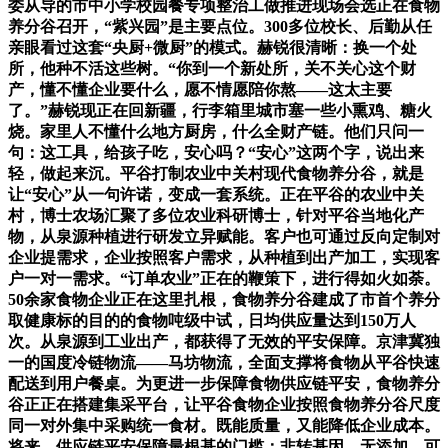
委从导的市中小学校园餐专项整治工做推进现场会选正在食物
养分谷召开，“紫兴园”是主要点位。300多位校长、后勤从任
亲眼看过这套“央厨+微厨”的模式。赫锐很清晰：换一个处
所，他种不活这些树。“你到一个新处所，关不关心这个财
产，懂不懂企业要什么，愿不情愿陪你熬——这太主要
了。”赫锐现正在回新疆，行李箱里城市塞一些小熏鸡、糖火
烧。家里人不懂什么地方厨房，什么全财产链。他们只问一
句：这工具，给孩子吃，安心吗？“安心”这两个字，说出来
轻，做起来沉。平谷打制农业中关村现代食物养分谷，就是
让“安心”从一句许诺，变成一套系统。正在平谷的农业中关
村，博士农场汇聚了多位农业科研博士，针对平谷当地化产
物，从泉源种植进行研发立异赋能。客户也可通过反向定制对
企业提需求，企业按照客户需求，从种植到出产加工，实现客
户一对一需求。“订单农业”正在的鞭策下，进行得如火如荼。
50余家食物企业正在这里扎根，食物养分谷建成了市首个养分
取健康标的目的的食物吨级中试，日均供应量达到150万人
次。从泉源到工业出产，都获得了无效的平安保障。京津冀独
一的国度冷链物流——马坊物流，全面支撑将食物从平谷快速
配送到用户餐桌。为更进一步保障食物供应链平安，食物养分
谷正正在搭建集采平台，让平谷食物企业按照食物养分谷尺度
同一对外集中采购统一食材。既能质量，又能降低企业成本。
将来，供应链平安保障最根基的门槛：非转基因、无添加、可