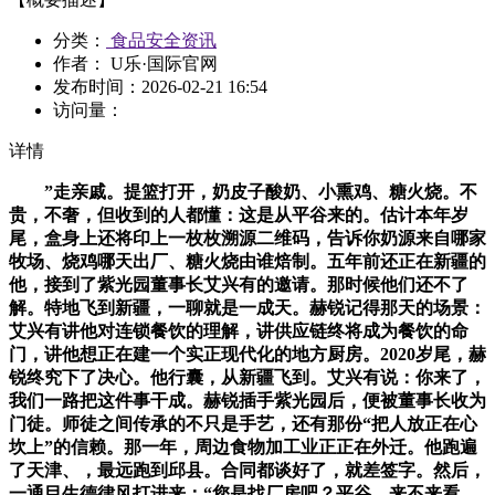
分类：
食品安全资讯
作者： U乐·国际官网
发布时间：
2026-02-21 16:54
访问量：
详情
”走亲戚。提篮打开，奶皮子酸奶、小熏鸡、糖火烧。不
贵，不奢，但收到的人都懂：这是从平谷来的。估计本年岁
尾，盒身上还将印上一枚枚溯源二维码，告诉你奶源来自哪家
牧场、烧鸡哪天出厂、糖火烧由谁焙制。五年前还正在新疆的
他，接到了紫光园董事长艾兴有的邀请。那时候他们还不了
解。特地飞到新疆，一聊就是一成天。赫锐记得那天的场景：
艾兴有讲他对连锁餐饮的理解，讲供应链终将成为餐饮的命
门，讲他想正在建一个实正现代化的地方厨房。2020岁尾，赫
锐终究下了决心。他行囊，从新疆飞到。艾兴有说：你来了，
我们一路把这件事干成。赫锐插手紫光园后，便被董事长收为
门徒。师徒之间传承的不只是手艺，还有那份“把人放正在心
坎上”的信赖。那一年，周边食物加工业正正在外迁。他跑遍
了天津、，最远跑到邱县。合同都谈好了，就差签字。然后，
一通目生德律风打进来：“您是找厂房吧？平谷，来不来看