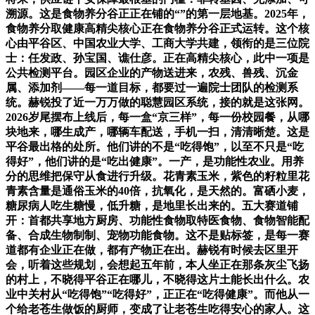
溯源。这是食物养分谷正正在铺的“”的第一层地基。2025年，
食物养分取健康高精尖核心正在食物养分谷正式运转。这个核
心由平谷区、中国农业大学、工商大学共建，领衔的是三位院
士：任发政、孙宝国、谯仕彦。正在高精尖核心，此中一项是
公共检测平台。园区企业的产物送进来，农残、兽残、沉金
属、添加剂——每一道目标，都要过一遍院士团队的检测系
统。赫锐投了近一万万做的聪慧园区系统，接的就是这张网。
2026岁尾摆布上线后，每一盒“京三样”，每一份校园餐，从哪
块地来，哪生成产，哪辆车配送，手机一扫，清清晰楚。这是
平谷最出格的处所。他们讲的不是“吃得饱”，以至不只是“吃
得好”，他们讲的是“吃出健康”。一产，是功能性农业。用养
分的思维把保守从食进行升级。花青素玉米，紫色的籽粒里花
青素含量是通俗玉米的40倍，抗氧化，是天然的。富硒小麦，
糖尿病人吃生糖慢，低升糖，是地里长出来的。五大赛道铺
开：首都共享地方厨房、功能性食物取特医食物、食物智能配
备、合成生物制制、宠物功能食物。这不是贴标签，是每一赛
道都有企业正在做，都有产物正在出。赫锐有时候去区里开
会，听着这些规划，会想起五年前，本人坐正在那条灰尘飞扬
的村上，不晓得平谷正在哪儿，不晓得这片土能长出什么。农
业中关村从“吃得饱”“吃得好”，正正在“吃得健康”。而他从一
个给老苍生做饭的厨师，变成了让老苍生吃得安心的家人。这