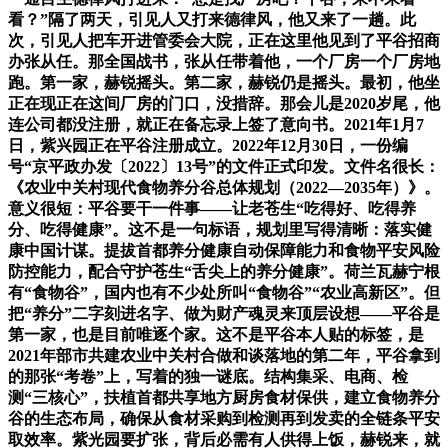
看？”隔了两天，引见人又打来德律风，他又来了一趟。此
次，引见人把车开进管委会大院，正在这里他见到了平谷招商
办张从任。那全国战书，张从任带着他，一个厂房一个厂房地
跑。第一家，赫锐摇头。第二家，赫锐仍是摇头。最初，他坐
正在现正在这间厂房的门口，没措辞。那会儿是2020岁尾，他
连公司都没注册，就正在备忘录上签了意向书。2021年1月7
日，紫兴园正在平谷注册成立。2022年12月30日，一份编
号“京平政办发〔2022〕13号”的文件正式印发。文件名很长：
《农业中关村现代食物养分谷总体规划（2022—2035年）》。
意义很短：平谷要干一件事——让老苍生“吃得好、吃得养
分、吃得健康”。这不是一句标语，规划里写得清晰：落实健
康中国计谋。提拔首都养分健康自动保障能力和食物平安风险
防控能力，配合守护苍生“舌尖上的养分健康”。荷兰瓦赫宁根
有“食物谷”，国内也有不少处所叫“食物谷”“农业高新区”。但
把“养分”二字刻进名字、做为财产魂灵来顶层设想——平谷是
第一家，也是目前唯逐个家。这不是平谷本人贴的标签，是
2021年部市共建农业中关村合做和谈落地的第二年，平谷拿到
的那张“考卷”上，写着的独一谜底。结构集采、电商、检
测“三核心”，扶植首都共享地方厨房食材保供，建立食物养分
谷的生态布局，确保从食材采购到检测再到发卖的全链条平安
取效率。紫光园要扩张，背后必需有人供得上饭，赫锐来，就