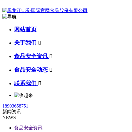
网站首页
关于我们

食品安全资讯

食品安全动态

联系我们

18903658751
新闻资讯
NEWS
食品安全资讯