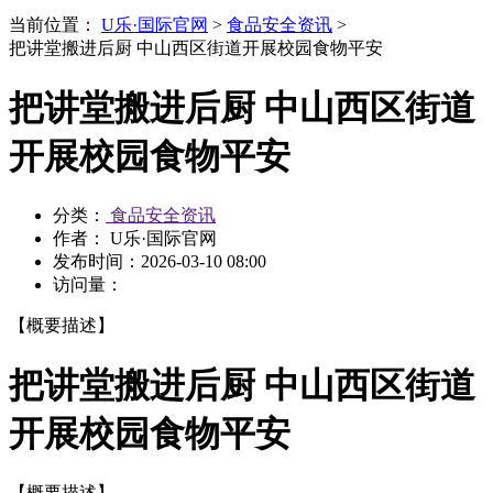
当前位置：
U乐·国际官网
>
食品安全资讯
>
把讲堂搬进后厨 中山西区街道开展校园食物平安
把讲堂搬进后厨 中山西区街道
开展校园食物平安
分类：
食品安全资讯
作者： U乐·国际官网
发布时间：
2026-03-10 08:00
访问量：
【概要描述】
把讲堂搬进后厨 中山西区街道
开展校园食物平安
【概要描述】