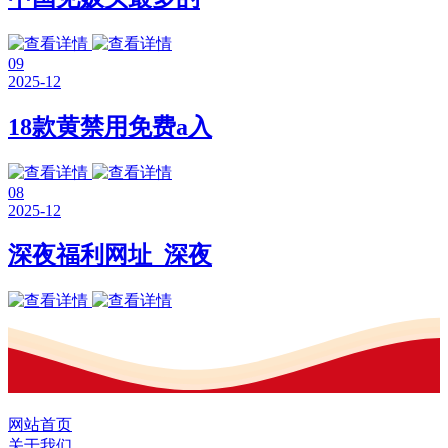
09
2025-12
18款黄禁用免费a入
08
2025-12
深夜福利网址_深夜
网站首页
关于我们