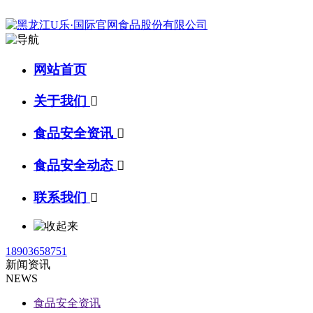
网站首页
关于我们

食品安全资讯

食品安全动态

联系我们

18903658751
新闻资讯
NEWS
食品安全资讯