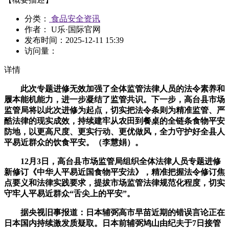
分类：
食品安全资讯
作者： U乐·国际官网
发布时间：
2025-12-11 15:39
访问量：
详情
此次专题进修无效加强了全体监管法律人员的法令素养和
履本能机能力，进一步凝结了监管共识。下一步，高台县市场
监管局将以此次进修为起点，切实把法令条则为精准监管、严
酷法律的现实成效，持续建牢从农田到餐桌的全链条食物平安
防地，以更高尺度、更实行动、更优做风，全力守护好全县人
平易近群众的饮食平安。（李慧娟）。
12月3日，高台县市场监管局组织全体法律人员专题进修
新修订《中华人平易近国食物平安法》，精准把握法令修订焦
点要义和法律实践要求，提拔市场监管法律规范化程度，切实
守牢人平易近群众“舌尖上的平安”。
据央视旧事报道：日本辅弼高市早苗近期的错误言论正在
日本国内持续激发质疑取。日本前辅弼鸠山由纪夫于7日接管