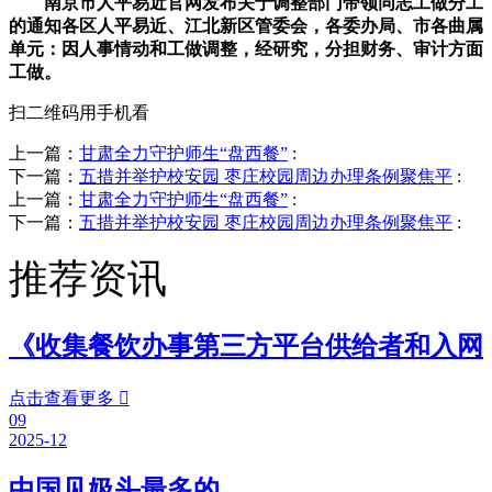
南京市人平易近官网发布关于调整部门带领同志工做分工
的通知各区人平易近、江北新区管委会，各委办局、市各曲属
单元：因人事情动和工做调整，经研究，分担财务、审计方面
工做。
扫二维码用手机看
上一篇：
甘肃全力守护师生“盘西餐”
:
下一篇：
五措并举护校安园 枣庄校园周边办理条例聚焦平
:
上一篇：
甘肃全力守护师生“盘西餐”
:
下一篇：
五措并举护校安园 枣庄校园周边办理条例聚焦平
:
推荐资讯
《收集餐饮办事第三方平台供给者和入网
点击查看更多

09
2025-12
中国见㚫头最多的