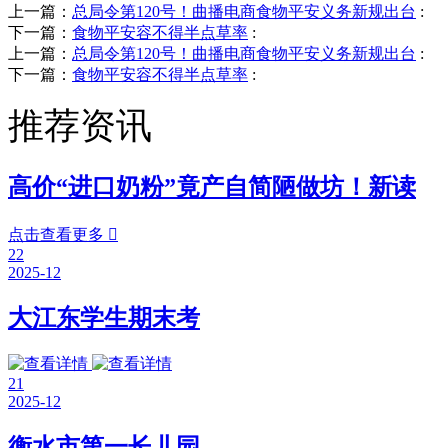
上一篇：
总局令第120号！曲播电商食物平安义务新规出台
:
下一篇：
食物平安容不得半点草率
:
上一篇：
总局令第120号！曲播电商食物平安义务新规出台
:
下一篇：
食物平安容不得半点草率
:
推荐资讯
高价“进口奶粉”竟产自简陋做坊！新读
点击查看更多

22
2025-12
大江东学生期末考
21
2025-12
衡水市第一长儿园