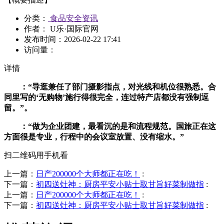
分类：
食品安全资讯
作者： U乐·国际官网
发布时间：
2026-02-22 17:41
访问量：
详情
：“导逛兼任了部门摄影指点，对光线和机位很熟悉。合
同里写的‘无购物’施行得很完全，连过特产店都没有强制逗
留。”。
：“做为企业团建，最看沉的是和流程规范。国旅正在这
方面很是专业，行程中的会议室放置、没有缩水。”
扫二维码用手机看
上一篇：
日产200000个大师都正在吃！
:
下一篇：
初四送灶神：厨房平安小贴士取甘旨好菜制做指
:
上一篇：
日产200000个大师都正在吃！
:
下一篇：
初四送灶神：厨房平安小贴士取甘旨好菜制做指
: