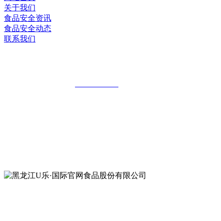
关于我们
食品安全资讯
食品安全动态
联系我们
黑龙江U乐·国际官网食品股份有限公司
全国统一客服热线：
18903658751
地址：哈尔滨南岗区红旗满族乡科技园区
地址：双城经济技术开发区娃哈哈路6号
地址：黑龙江萝北县宝泉岭二九0公路一号
地址：黑龙江省延寿县工业园区北泰山路5号
公众号二维码